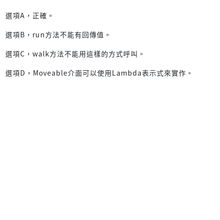
選項A，正確。
選項B，run方法不能有回傳值。
選項C，walk方法不能用這樣的方式呼叫。
選項D，Moveable介面可以使用Lambda表示式來實作。