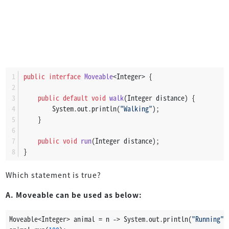
public
interface
Moveable
<Integer> {
public
default
void
walk
(Integer distance)
 {
        System.out.println(
"Walking"
);
    }
public
void
run
(Integer distance)
;
}
Which statement is true?
A. Moveable can be used as below:
Moveable<Integer> animal = n -> System.out.println(
"Running"
 