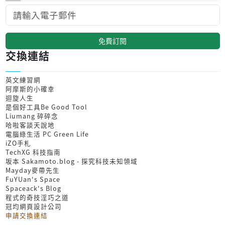
免費訂閱
交換連結
英文練習網
阿摩斯的小確幸
迴旋人生
是個好工具Be Good Tool
Liumang 碎碎念
哈啦客談天說地
電腦綠生活 PC Green Life
iZO手札
TechXG 科技指南
坂本 Sakamoto.blog - 探究科技未知領域
Mayday麥帶先生
FuYUan's Space
Spaceack's Blog
程式的奇技淫巧之道
冠均網頁設計公司
申請交換連結