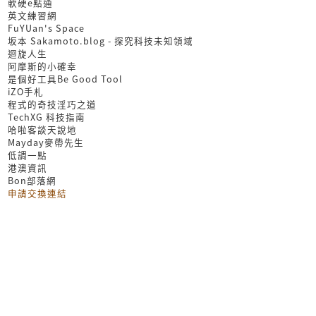
軟硬e點通
英文練習網
FuYUan's Space
坂本 Sakamoto.blog - 探究科技未知領域
迴旋人生
阿摩斯的小確幸
是個好工具Be Good Tool
iZO手札
程式的奇技淫巧之道
TechXG 科技指南
哈啦客談天說地
Mayday麥帶先生
低調一點
港澳資訊
Bon部落網
申請交換連結