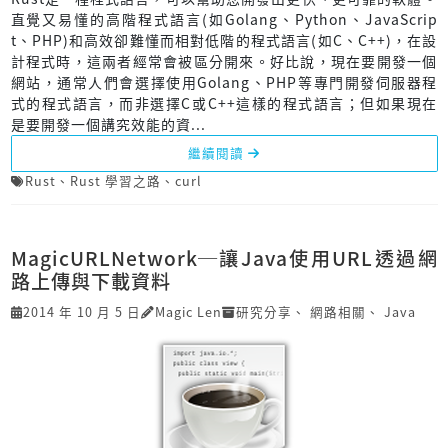
直覺又易懂的高階程式語言(如Golang、Python、JavaScrip
t、PHP)和高效卻難懂而相對低階的程式語言(如C、C++)，在設
計程式時，這兩者經常會被區分開來。好比說，現在要開發一個
網站，通常人們會選擇使用Golang、PHP等專門開發伺服器程
式的程式語言，而非選擇C或C++這樣的程式語言；但如果現在
是要開發一個講究效能的資...
繼續閱讀
Rust
、
Rust 學習之路
、
curl
MagicURLNetwork─讓Java使用URL透過網
路上傳與下載資料
2014 年 10 月 5 日
Magic Len
研究分享
、
網路相關
、
Java