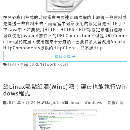
在開發應用程式的時候常會需要連到網際網路上取得一些資料或
是傳送一些資料出去，而這當中最常使用的協定就是HTTP了！
在Java中，若要使用HTTP、HTTPS、FTP等協定來進行連線，
可以使用java.net套件下的URLConnection。但是URLConne
ction過於底層，使用起來十分麻煩，因此許多人會改用Apache
HttpComponents提供的HttpClient，只不過Http...
繼續閱讀
Java
、
MagicURLNetwork
、
curl
給Linux喝點紅酒(Wine)吧！讓它也能執行Win
dows程式
2014 年 8 月 24 日
Magic Len
Linux
、
Windows
、
軟體介紹