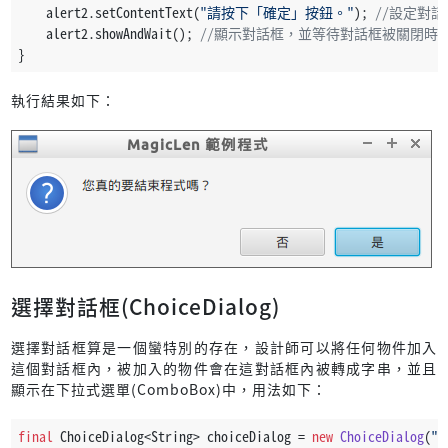
    alert2.setContentText(
"請按下「確定」按鈕。"
); 
//設定對
    alert2.showAndWait(); 
//顯示對話框，並等待對話框被關閉時
}
執行結果如下：
選擇對話框(ChoiceDialog)
選擇對話框算是一個蠻特別的存在，設計師可以將任何物件加入
這個對話框內，被加入的物件會在這對話框內被轉成字串，並且
顯示在下拉式選單(ComboBox)中，用法如下：
final
 ChoiceDialog<String> choiceDialog = 
new
ChoiceDialog
(
"