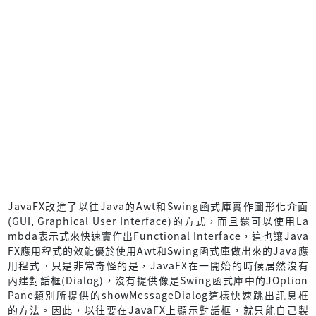
JavaFX改進了以往Java的Awt和Swing函式庫實作圖形化介面
(GUI, Graphical User Interface)的方式，而且還可以使用La
mbda表示式來快速實作出Functional Interface，這也讓Java
FX應用程式的效能優於使用Awt和Swing函式庫做出來的Java應
用程式。只是非常奇怪的是，JavaFX在一開始的時候居然沒有
內建對話框(Dialog)，沒有提供像是Swing函式庫中的JOption
Pane類別所提供的showMessageDialog這樣快速跳出訊息框
的方法。因此，以往要在JavaFX上顯示對話框，就只能自己製