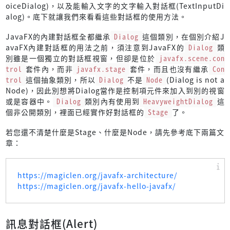
oiceDialog)，以及能輸入文字的文字輸入對話框(TextInputDi
alog)。底下就讓我們來看看這些對話框的使用方法。
JavaFX的內建對話框全都繼承
Dialog
這個類別，在個別介紹J
avaFX內建對話框的用法之前，須注意到JavaFX的
Dialog
類
別雖是一個獨立的對話框視窗，但卻是位於
javafx.scene.con
trol
套件內，而非
javafx.stage
套件，而且也沒有繼承
Con
trol
這個抽象類別，所以
Dialog
不是
Node
(Dialog is not a
Node)，因此別想將Dialog當作是控制項元件來加入到別的視窗
或是容器中。
Dialog
類別內有使用到
HeavyweightDialog
這
個非公開類別，裡面已經實作好對話框的
Stage
了。
若您還不清楚什麼是Stage、什麼是Node，請先參考底下兩篇文
章：
https://magiclen.org/javafx-architecture/
https://magiclen.org/javafx-hello-javafx/
訊息對話框(Alert)