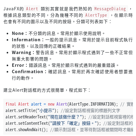
JavaFX的
Alert
類別其實就是我們熟知的
MessageDialog
，
根據訊息類型的不同，分為幾種不同的
AlertType
，在顯示時
也會有不同的圖示以及不同的按鈕。分類可列表如下：
None：
不分類的訊息。常用於顯示使用說明。
Information：
一般的提示訊息。常用於提示目前程式執行
的狀態，以及回傳的正確結果。
Warning：
警告訊息。常用於顯示程式遇到了一些不正常但
無重大影響的問題。
Error：
錯誤訊息。常用於顯示程式遇到的嚴重錯誤。
Confirmation：
確認訊息。常用於再次確認使用者想要進
行的動作。
建立Alert對話框的方式很簡單，程式如下：
final
Alert
alert
=
new
Alert
(AlertType.INFORMATION); 
// 實
alert.setTitle(
"小提示"
); 
//設定對話框視窗的標題列文字
alert.setHeaderText(
"現在該做什麼？"
); 
//設定對話框視窗裡的
alert.setContentText(
"請按下「確定」按鈕。"
); 
//設定對話框的
alert.showAndWait(); 
//顯示對話框，並等待對話框被關閉時才繼續