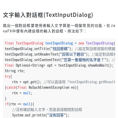
文字輸入對話框(TextInputDialog)
跳出一個對話框要使用者輸入文字算是一個蠻常見的功能，在Ja
vaFX中便有內建這樣的輸入對話框，用法如下：
final
TextInputDialog
textInputDialog
=
new
TextInputDialog
(
"
textInputDialog.setTitle(
"找回密碼"
); 
//設定對話框視窗的標題
textInputDialog.setHeaderText(
"回答以下題目"
); 
//設定對話框
textInputDialog.setContentText(
"您第一隻寵物的名字是？"
); 
/
final
 Optional<String> opt = textInputDialog.showAndWait(); 
String rtn;
try
{
    rtn = opt.get(); 
//可以直接用「textInputDialog.getResul
}
catch
(
final
 NoSuchElementException ex){
    rtn = 
null
;
}
if
(rtn == 
null
){
//沒有確認輸入文字，而是直接關閉對話框
    System.out.println(
"沒有回答"
);