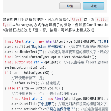
如果想自訂對話框的按鈕，可以在實體化
Alert
時，將
Button
Type
以Varargs的方式作為建構子的參數，例如將Confirmatio
n對話框按鈕改成「是、否」按鈕，可以將以上程式改成：
final
Alert
alert
=
new
Alert
(AlertType.CONFIRMATION, 
"您真的
alert.setTitle(
"MagicLen 範例程式"
); 
//設定對話框視窗的標題列
alert.setHeaderText(
""
); 
//設定對話框視窗裡的標頭文字。若設
final
 Optional<ButtonType> opt = alert.showAndWait();
final
ButtonType
rtn
=
 opt.get(); 
//可以直接用「alert.getRes
System.out.println(rtn);
if
 (rtn == ButtonType.YES) {
//若使用者按下「是」
    Platform.exit(); 
// 結束程式
} 
else
if
 (rtn == ButtonType.NO) {
//若使用者按下「否」，也可直接使用else
final
Alert
alert2
=
new
Alert
(AlertType.INFORMATION); 
/
    alert2.setTitle(
"小提示"
); 
//設定對話框視窗的標題列文字
    alert2.setHeaderText(
"現在該做什麼？"
); 
//設定對話框視窗