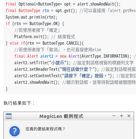
final
 Optional<ButtonType> opt = alert.showAndWait();
final
ButtonType
rtn
=
 opt.get(); 
//可以直接用「alert.getRes
System.out.println(rtn);
if
 (rtn == ButtonType.OK) {
//若使用者按下「確定」
    Platform.exit(); 
// 結束程式
} 
else
if
(rtn == ButtonType.CANCEL){
//若使用者按下「取消」，也可直接使用else
final
Alert
alert2
=
new
Alert
(AlertType.INFORMATION); 
/
    alert2.setTitle(
"小提示"
); 
//設定對話框視窗的標題列文字
    alert2.setHeaderText(
"現在該做什麼？"
); 
//設定對話框視窗
    alert2.setContentText(
"請按下「確定」按鈕。"
); 
//設定對
    alert2.showAndWait(); 
//顯示對話框，並等待對話框被關閉時
}
執行結果如下：