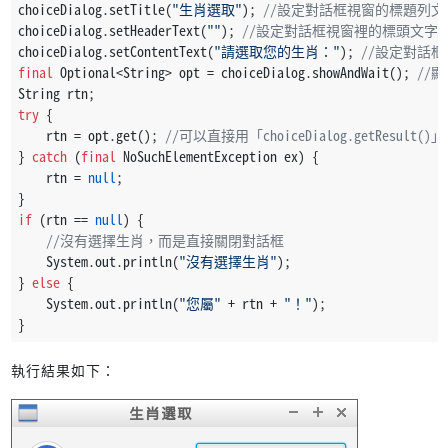
choiceDialog.setTitle(
"生肖選取"
); 
//設定對話框視窗的標題列文
choiceDialog.setHeaderText(
""
); 
//設定對話框視窗裡的標頭文字
choiceDialog.setContentText(
"請選取您的生肖："
); 
//設定對話
final
 Optional<String> opt = choiceDialog.showAndWait(); 
//
String rtn;
try
 {
    rtn = opt.get(); 
//可以直接用「choiceDialog.getResult(
} 
catch
 (
final
 NoSuchElementException ex) {
    rtn = 
null
;
}
if
 (rtn == 
null
) {
//沒有選擇生肖，而是直接關閉對話框
    System.out.println(
"沒有選擇生肖"
);
} 
else
 {
    System.out.println(
"您屬"
 + rtn + 
"！"
);
}
執行結果如下：