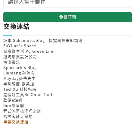
免費訂閱
交換連結
坂本 Sakamoto.blog - 探究科技未知領域
FuYUan's Space
電腦綠生活 PC Green Life
冠均網頁設計公司
港澳資訊
Spaceack's Blog
Liumang 碎碎念
Mayday麥帶先生
半熟態度-歐美加
TechXG 科技指南
是個好工具Be Good Tool
軟硬e點通
Bon部落網
程式的奇技淫巧之道
哈啦客談天說地
申請交換連結