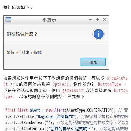
執行結果如下：
如果想知道使用者按下了對話框的哪個按鈕，可以從
showAndWa
it
方法的傳回值來取得
Optional
物件所帶的
ButtonType
，
或是在對話框被關閉後，使用
getResult
方法直接取得
Button
Type
。以確認訊息來舉例的話，程式如下：
final
Alert
alert
=
new
Alert
(AlertType.CONFIRMATION); 
// 
alert.setTitle(
"MagicLen 範例程式"
); 
//設定對話框視窗的標題列
alert.setHeaderText(
""
); 
//設定對話框視窗裡的標頭文字。若設
alert.setContentText(
"您真的要結束程式嗎？"
); 
//設定對話框的