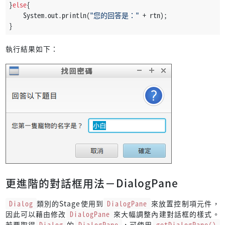
}
else
{
    System.out.println(
"您的回答是："
 + rtn);
}
執行結果如下：
更進階的對話框用法－DialogPane
Dialog
類別的Stage使用到
DialogPane
來放置控制項元件，
因此可以藉由修改
DialogPane
來大幅調整內建對話框的樣式。
若要取得
Dialog
的
DialogPane
，可使用
getDialogPane()