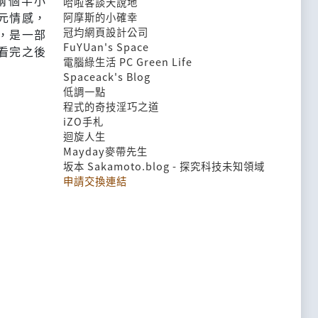
兩個半小
哈啦客談天說地
元情感，
阿摩斯的小確幸
冠均網頁設計公司
，是一部
FuYUan's Space
看完之後
電腦綠生活 PC Green Life
Spaceack's Blog
低調一點
程式的奇技淫巧之道
iZO手札
迴旋人生
Mayday麥帶先生
坂本 Sakamoto.blog - 探究科技未知領域
申請交換連結