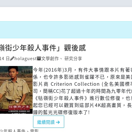
嶺街少年殺人事件」觀後感
14 日
holaguest
文學創作
、
研究分享
今年(2016年)3月，有件大事情跟本片有
係，也令許多影迷感到雀躍不已，原來是美
影片商 Criterion Collection (全名美
司，簡稱CC)花了超過十年的時間為九零年
《牯嶺街少年殺人事件》進行數位修復，也
起您已經可以觀賞到這部片4K超高畫質，長
鐘的藍光光碟修復版本了!
繼續閱讀
少年殺人事件
、
電影