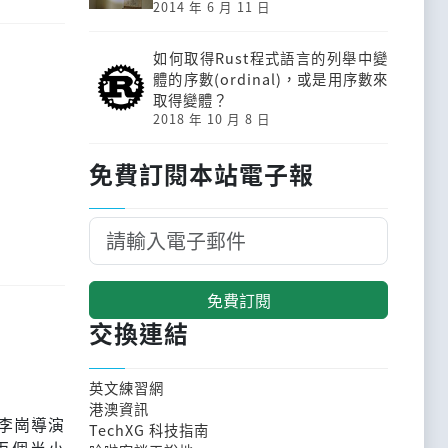
2014 年 6 月 11 日
如何取得Rust程式語言的列舉中變
體的序數(ordinal)，或是用序數來
取得變體？
2018 年 10 月 8 日
免費訂閱本站電子報
免費訂閱
交換連結
英文練習網
港澳資訊
，李崗導演
TechXG 科技指南