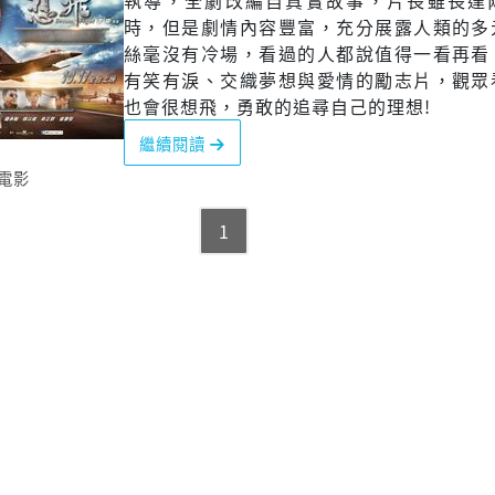
執導，全劇改編自真實故事，片長雖長達
時，但是劇情內容豐富，充分展露人類的多
絲毫沒有冷場，看過的人都說值得一看再看
有笑有淚、交織夢想與愛情的勵志片，觀眾
也會很想飛，勇敢的追尋自己的理想!
繼續閱讀
電影
1