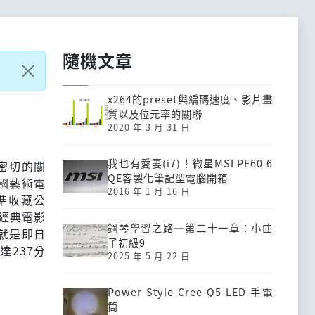
隨機文章
x264的preset與編碼速度、影片畫
質以及位元率的關聯
2020 年 3 月 31 日
我也有愛妻(i7)！微星MSI PE60 6
著密切的關
QE客製化筆記型電腦開箱
國藝術電
2016 年 1 月 16 日
國標準收藏公
代經典電影
鋼琴學習之路─第二十一章：小曲
就是即日
子初級9
達237分
2025 年 5 月 22 日
Power Style Cree Q5 LED 手電
筒