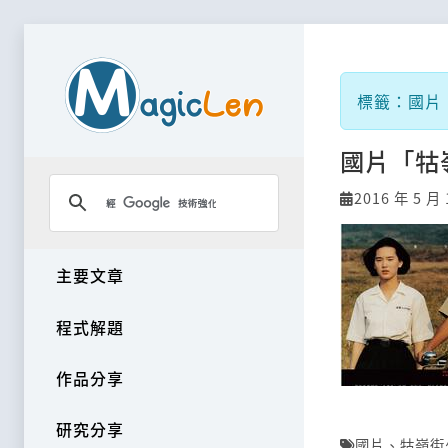
標籤：國片
國片「牯
2016 年 5 月 
主要文章
程式解題
作品分享
研究分享
國片
、
牯嶺街