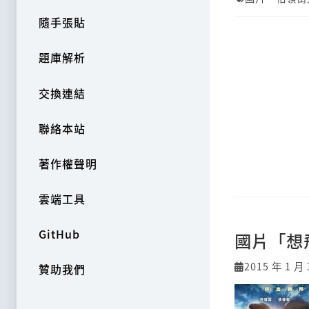
隨手張貼
題庫解析
交換連結
聯絡本站
著作權聲明
雲端工具
GitHub
國片「想
2015 年 1 月 
贊助我們