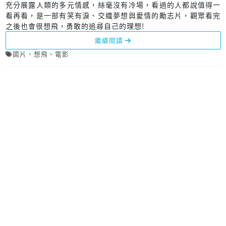
充分展露人類的多元情感，絲毫沒有冷場，看過的人都說值得一
看再看，是一部有笑有淚、交織夢想與愛情的勵志片，觀眾看完
之後也會很想飛，勇敢的追尋自己的理想!
繼續閱讀
國片
、
想飛
、
電影