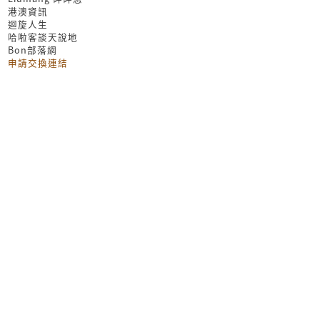
港澳資訊
迴旋人生
哈啦客談天說地
Bon部落網
申請交換連結