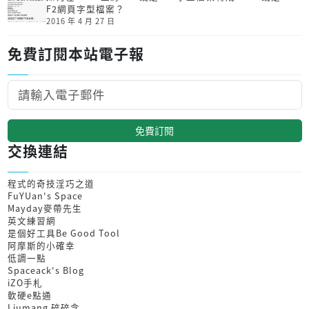
F2網頁字型檔案？
2016 年 4 月 27 日
免費訂閱本站電子報
免費訂閱
交換連結
程式的奇技淫巧之道
FuYUan's Space
Mayday麥帶先生
英文練習網
是個好工具Be Good Tool
阿摩斯的小確幸
低調一點
Spaceack's Blog
iZO手札
軟硬e點通
Liumang 碎碎念