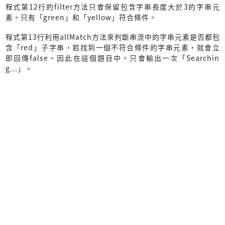
程式第12行的filter方法只會保留包含字串長度大於3的字串元
素。只有「green」和「yellow」符合條件。
程式第13行利用allMatch方法來判斷串流中的字串元素是否都包
含「red」子字串，若找到一個不符合條件的字串元素，就會立
即回傳false。因此在這個題目中，只會輸出一次「Searchin
g...」。