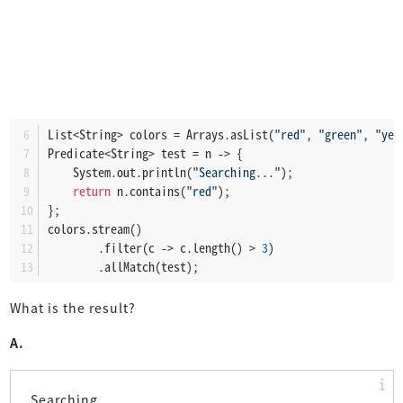
List<String> colors = Arrays.asList(
"red"
, 
"green"
, 
"yel
Predicate<String> test = n -> {
    System.out.println(
"Searching..."
);
return
 n.contains(
"red"
);
};
colors.stream()
        .filter(c -> c.length() > 
3
)
        .allMatch(test);
What is the result?
A.
Searching...