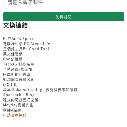
免費訂閱
交換連結
FuYUan's Space
電腦綠生活 PC Green Life
是個好工具Be Good Tool
英文練習網
Bon部落網
TechXG 科技指南
半熟態度-歐美加
阿摩斯的小確幸
冠均網頁設計公司
iZO手札
坂本 Sakamoto.blog - 探究科技未知領域
Spaceack's Blog
程式的奇技淫巧之道
Mayday麥帶先生
軟硬e點通
申請交換連結