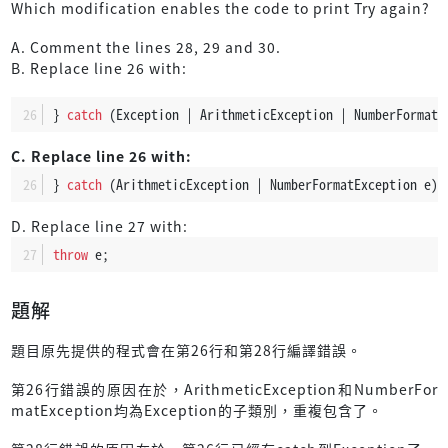
Which modification enables the code to print Try again?
A. Comment the lines 28, 29 and 30.
B. Replace line 26 with:
} 
catch
 (Exception | ArithmeticException | NumberFormatE
C. Replace line 26 with:
} 
catch
 (ArithmeticException | NumberFormatException e) 
D. Replace line 27 with:
throw
 e;
題解
題目原先提供的程式會在第26行和第28行編譯錯誤。
第26行錯誤的原因在於，ArithmeticException和NumberFor
matException均為Exception的子類別，重複包含了。