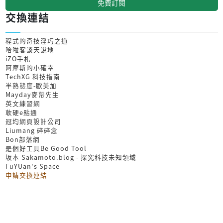
免費訂閱
交換連結
程式的奇技淫巧之道
哈啦客談天說地
iZO手札
阿摩斯的小確幸
TechXG 科技指南
半熟態度-歐美加
Mayday麥帶先生
英文練習網
軟硬e點通
冠均網頁設計公司
Liumang 碎碎念
Bon部落網
是個好工具Be Good Tool
坂本 Sakamoto.blog - 探究科技未知領域
FuYUan's Space
申請交換連結