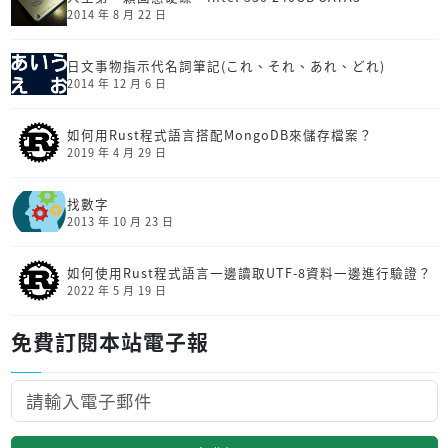
2014 年 8 月 22 日
日文事物指示代名詞筆記(これ、それ、あれ、どれ)
2014 年 12 月 6 日
如何用Rust程式語言搭配MongoDB來儲存檔案？
2019 年 4 月 29 日
找數字
2013 年 10 月 23 日
如何使用Rust程式語言一邊讀取UTF-8資料一邊進行驗證？
2022 年 5 月 19 日
免費訂閱本站電子報