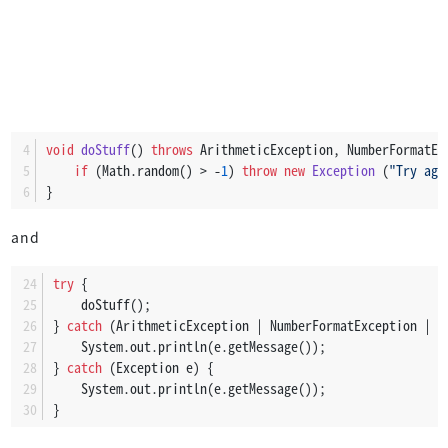
void
doStuff
()
throws
 ArithmeticException, NumberFormatEx
if
 (Math.random() > -
1
) 
throw
new
Exception
 (
"Try aga
}
and
try
 {
    doStuff();
} 
catch
 (ArithmeticException | NumberFormatException | E
    System.out.println(e.getMessage());
} 
catch
 (Exception e) {
    System.out.println(e.getMessage());
}