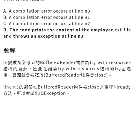
A. A compilation error occurs at line n3.
B. A compilation error occurs at line n1.
C. A compilation error occurs at line n2.
D. The code prints the content of the employee.txt file
and throws an exception at line n3.
題解
br變數所參考到的BufferedReader物件為try-with-resources
結構的資源，因此在離開try-with-resources結構的try區塊
後，資源就會被釋放(BufferedReader物件會close)。
line n3的部份在BufferedReader物件被close之後呼叫ready
方法，所以會拋出IOException。