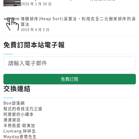
2020 年 1 月 30 日
堆積排序(Heap Sort)演算法，利用完全二元樹來排序的演
算法
2019 年 4 月 5 日
免費訂閱本站電子報
免費訂閱
交換連結
Bon部落網
程式的奇技淫巧之道
阿摩斯的小確幸
港澳資訊
半熟態度-歐美加
Liumang 碎碎念
Mayday麥帶先生