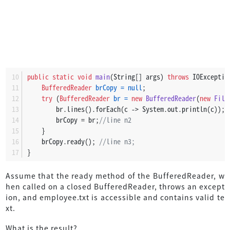
public
static
void
main
(String[] args)
throws
 IOExceptio
BufferedReader
brCopy
=
null
;
try
 (
BufferedReader
br
=
new
BufferedReader
(
new
File
        br.lines().forEach(c -> System.out.println(c));
        brCopy = br;
//line n2
    }
    brCopy.ready(); 
//line n3;
}
Assume that the ready method of the BufferedReader, w
hen called on a closed BufferedReader, throws an except
ion, and employee.txt is accessible and contains valid te
xt.
What is the result?