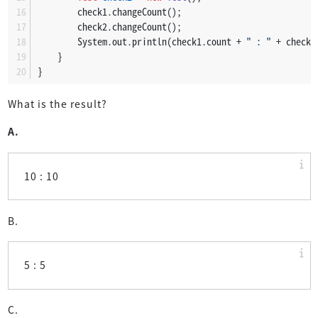
        check1.changeCount();
        check2.changeCount();
        System.out.println(check1.count + 
" : "
 + check2
    }
}
What is the result?
A.
10 : 10
B.
5 : 5
C.