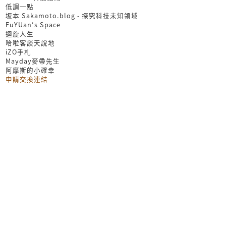
低調一點
坂本 Sakamoto.blog - 探究科技未知領域
FuYUan's Space
迴旋人生
哈啦客談天說地
iZO手札
Mayday麥帶先生
阿摩斯的小確幸
申請交換連結