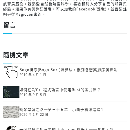
航警局服役。我熱愛自然也熱愛科學，喜歡和別人分享自己的知識與
經驗。如果你有興趣認識我，可以加我的
Facebook(點我)
，並且請註
明是從MagicLen來的。
留言
隨機文章
Bogo排序(Bogo Sort)演算法，慢到會想笑排序演算法
2019 年 4 月 1 日
如何在C/C++程式語言中使用Rust的函式庫？
2019 年 9 月 5 日
鋼琴學習之路─第三十五章：小曲子初級進階4
2026 年 1 月 22 日
一個能幫助您背書的 Telegram 機器人──背背大師