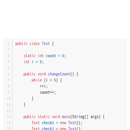
public
class
Test
 {
static
int
count
=
0
;
int
i
=
0
;
public
void
changeCount
()
 {
while
 (i < 
5
) {
            ++i;
            count++;
        }
    }
public
static
void
main
(String[] args)
 {
Test
check1
=
new
Test
();
Test
check2
=
new
Test
();