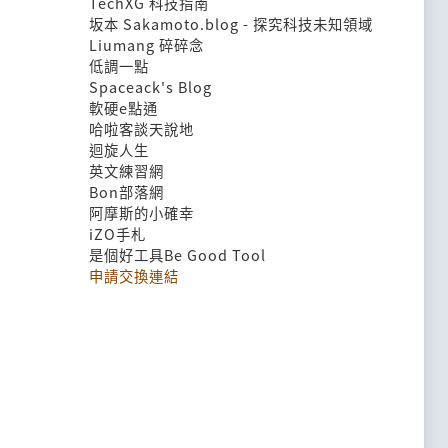
TechXG 科技指南
坂本 Sakamoto.blog - 探究科技未知領域
Liumang 碎碎念
低調一點
Spaceack's Blog
軟硬e點通
哈啦客談天說地
迴旋人生
英文練習網
Bon部落網
阿摩斯的小確幸
iZO手札
是個好工具Be Good Tool
申請交換連結