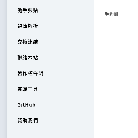
隨手張貼
鬆餅
題庫解析
交換連結
聯絡本站
著作權聲明
雲端工具
GitHub
贊助我們