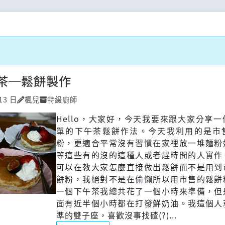
茶─鬆餅製作
13 日
楓兒
特級廚師
Hello，大家好，今天我要來跟大家分享
單的下午茶鬆餅作法。今天我利用的是市
粉，更適合平常沒有習慣在家裡放一堆麵粉
等這些有的沒的這種人或者趕時間的人實作
可以在教大家怎麼直接做出鬆餅而不是用到
餅粉，我絕對不是在偷懶所以用市售的鬆餅
一個下午茶我總共花了一個小時來準備，但
面有近半個小時都在打發鮮奶油。我這個人
準的雙子座，喜歡沒事找碴(?)...