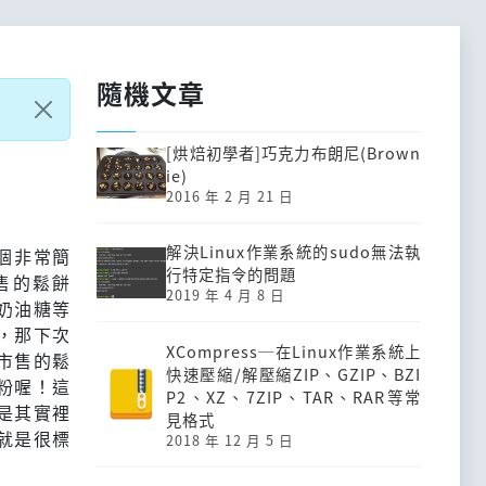
隨機文章
[烘焙初學者]巧克力布朗尼(Brown
ie)
2016 年 2 月 21 日
解決Linux作業系統的sudo無法執
一個非常簡
行特定指令的問題
售的鬆餅
2019 年 4 月 8 日
奶油糖等
，那下次
XCompress─在Linux作業系統上
市售的鬆
快速壓縮/解壓縮ZIP、GZIP、BZI
粉喔！這
P2、XZ、7ZIP、TAR、RAR等常
是其實裡
見格式
就是很標
2018 年 12 月 5 日