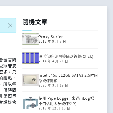
隨機文章
Proxy Surfer
2012 年 9 月 7 日
波形包絡 消除邊緣喀答聲(Click)
者留言問
2014 年 4 月 21 日
受寵若驚
那麼多，只
Intel 545s 512GB SATA3 2.5吋固
的甜點，
態硬碟開箱
，所以每
2020 年 3 月 19 日
一段時間
，非常簡單
使用 Pipe Logger 來導出Log檔，
食譜好像
不怕佔用太多硬碟空間
2018 年 12 月 13 日