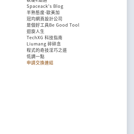
Spaceack's Blog
半熟態度-歐美加
冠均網頁設計公司
是個好工具Be Good Tool
迴旋人生
TechXG 科技指南
Liumang 碎碎念
程式的奇技淫巧之道
低調一點
申請交換連結