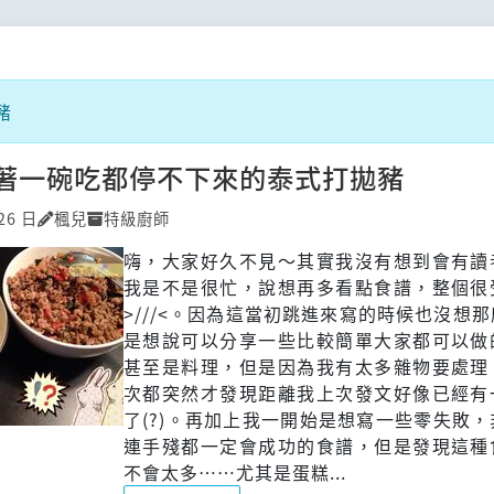
豬
著一碗吃都停不下來的泰式打拋豬
26 日
楓兒
特級廚師
嗨，大家好久不見～其實我沒有想到會有讀
我是不是很忙，說想再多看點食譜，整個很
>///<。因為這當初跳進來寫的時候也沒想
是想說可以分享一些比較簡單大家都可以做
甚至是料理，但是因為我有太多雜物要處理
次都突然才發現距離我上次發文好像已經有
了(?)。再加上我一開始是想寫一些零失敗
連手殘都一定會成功的食譜，但是發現這種
不會太多……尤其是蛋糕...