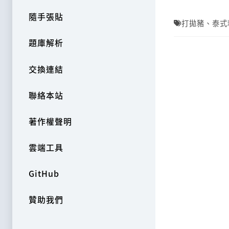
隨手張貼
打拋豬
、
泰式
題庫解析
交換連結
聯絡本站
著作權聲明
雲端工具
GitHub
贊助我們