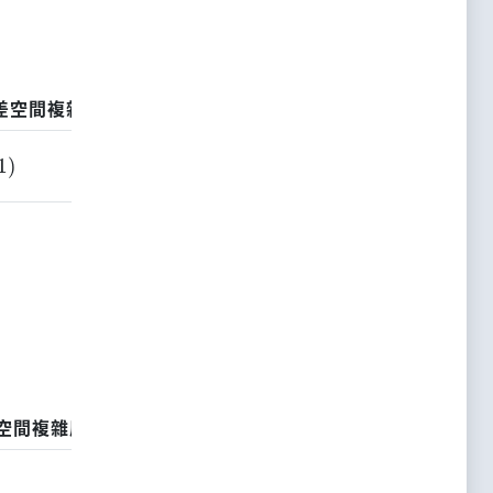
差空間複雜度
是否穩定
應用場合
1
)
是
想從序列中找出一個第K小或是第
空間複雜度
是否穩定
應用場合
)
否
排序者大概是猴子時。