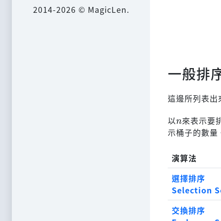
2014-2026 © MagicLen.
一般排
這邊所列表出
n
以
來表示要
示桶子的數量
演算法
選擇排序
Selection S
交換排序