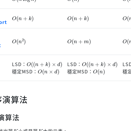
O
(
n
+
k
)
O
(
n
+
k
)
O
(
ort
O
(
O
(
n
2
)
O
(
n
+
m
)
t
O
(
(
n
+
k
)
×
d
)
O
(
(
n
+
k
)
×
d
)
LSD：
LSD：
LS
O
(
n
×
d
)
O
(
n
)
穩定MSD：
穩定MSD：
穩
序演算法
演算法
K
K
找出第
小或是第
大的元素。