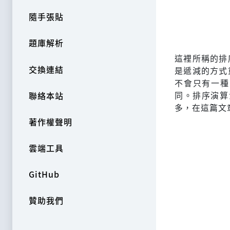
隨手張貼
題庫解析
這裡所稱的排序
交換連結
是遞減的方式
不會只有一種
同。排序演算法
聯絡本站
多，在這篇文
著作權聲明
雲端工具
GitHub
贊助我們