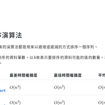
序演算法
來的演算法都是用來以遞增或遞減的方式排序一個序列。
k
排序的資料筆數。以
來表示要排序的資料可能的值的數量。
。
最差時間複雜度
最佳時間複雜度
平
O
(
n
2
)
O
(
n
2
)
O
(
ort
O
(
n
2
)
O
(
n
2
)
O
(