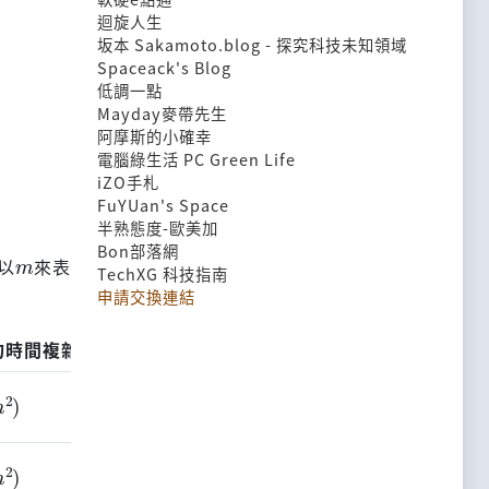
迴旋人生
坂本 Sakamoto.blog - 探究科技未知領域
Spaceack's Blog
低調一點
Mayday麥帶先生
阿摩斯的小確幸
電腦綠生活 PC Green Life
iZO手札
FuYUan's Space
半熟態度-歐美加
m
Bon部落網
以
來表
TechXG 科技指南
申請交換連結
均時間複雜度
最差空間複雜度
n
2
)
O
(
1
)
n
2
)
O
(
1
)