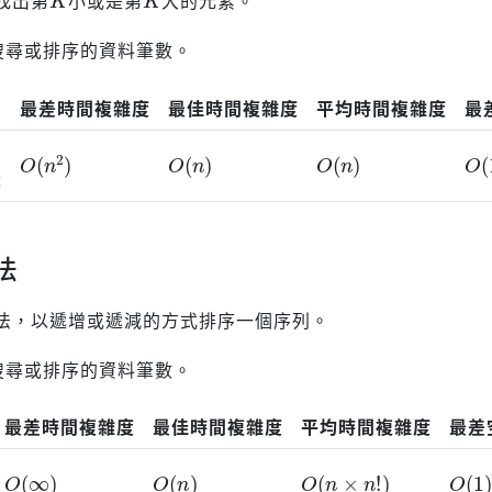
搜尋或排序的資料筆數。
最差時間複雜度
最佳時間複雜度
平均時間複雜度
最
O
(
n
2
)
O
(
n
)
O
(
n
)
O
(
t
法
法，以遞增或遞減的方式排序一個序列。
搜尋或排序的資料筆數。
最差時間複雜度
最佳時間複雜度
平均時間複雜度
最差
O
(
∞
)
O
(
n
)
O
(
n
×
n
!
)
O
(
1