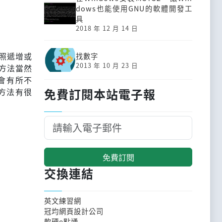
dows也能使用GNU的軟體開發工
具
2018 年 12 月 14 日
依照遞增或
找數字
2013 年 10 月 23 日
方法當然
會有所不
免費訂閱本站電子報
的方法有很
免費訂閱
交換連結
英文練習網
冠均網頁設計公司
軟硬e點通