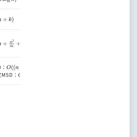
O
(
k
)
n
+
k
)
原地：
O
(
n
+
k
)
非原地：
O
(
k
)
不預先配置桶子的空間：
n
+
n
2
m
+
m
)
O
(
n
+
k
)
預先配置桶子的空間：
使用了其它需要額外空間的排序演算法
O
(
(
n
+
k
)
×
d
)
O
(
n
+
k
)
D：
LSD：
O
(
n
×
d
)
O
(
(
n
+
k
)
×
d
)
定MSD：
穩定MSD：