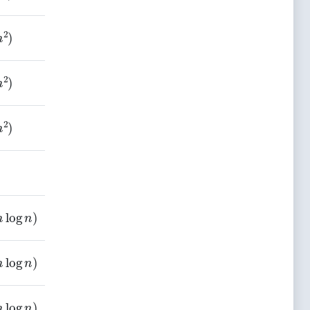
n
2
)
O
(
1
)
n
2
)
O
(
1
)
n
2
)
O
(
1
)
O
(
1
)
n
log
⁡
n
)
O
(
n
)
n
log
⁡
n
)
O
(
n
)
一般：
n
log
⁡
n
)
O
(
1
)