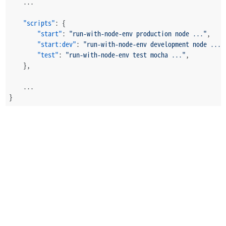
    ...
"scripts"
:
{
"start"
:
"run-with-node-env production node ..."
,
"start:dev"
:
"run-with-node-env development node ..."
"test"
:
"run-with-node-env test mocha ..."
,
}
,
    ...
}