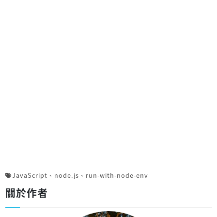
JavaScript
、
node.js
、
run-with-node-env
關於作者