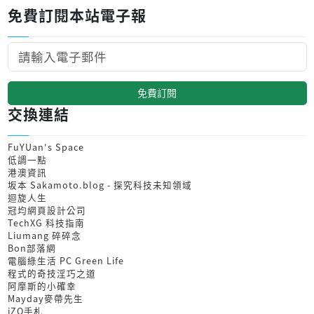
免費訂閱本站電子報
免費訂閱
交換連結
FuYUan's Space
低調一點
港澳資訊
坂本 Sakamoto.blog - 探究科技未知領域
迴旋人生
冠均網頁設計公司
TechXG 科技指南
Liumang 碎碎念
Bon部落網
電腦綠生活 PC Green Life
程式的奇技淫巧之道
阿摩斯的小確幸
Mayday麥帶先生
iZO手札