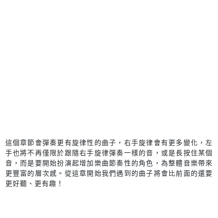
這個章節會彈奏更有旋律性的曲子，右手旋律會有更多變化，左
手也將不再僅限於跟隨右手旋律彈奏一樣的音，或是長按住某個
音，而是要開始扮演起增加樂曲節奏性的角色，為整體音樂帶來
更豐富的層次感。從這章開始我們遇到的曲子將會比前面的還要
更好聽、更有趣！