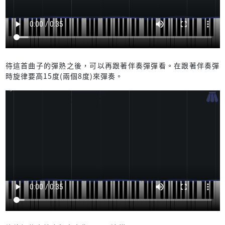
待這首曲子的彈熟之後，可以再跟著伴奏彈彈看。在跟著伴奏彈
時旋律要高15度(兩個8度)來彈奏。