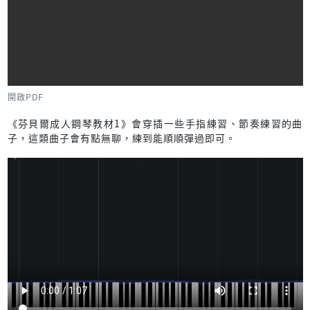
開啟PDF
《芬貝爾成人鋼琴教材1》會穿插一些手指練習、節奏練習的曲
子，這類曲子會有點無聊，練到能順順彈過即可。