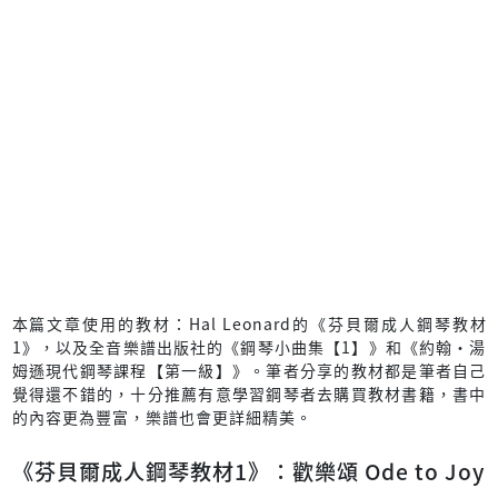
本篇文章使用的教材：Hal Leonard的《芬貝爾成人鋼琴教材
1》，以及全音樂譜出版社的《鋼琴小曲集【1】》和《約翰‧湯
姆遜現代鋼琴課程【第一級】》。筆者分享的教材都是筆者自己
覺得還不錯的，十分推薦有意學習鋼琴者去購買教材書籍，書中
的內容更為豐富，樂譜也會更詳細精美。
《芬貝爾成人鋼琴教材1》：歡樂頌 Ode to Joy