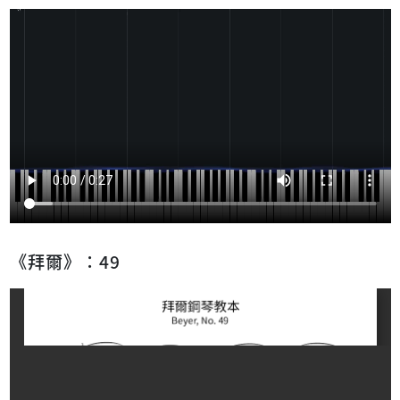
《拜爾》：49