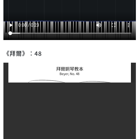
《拜爾》：48