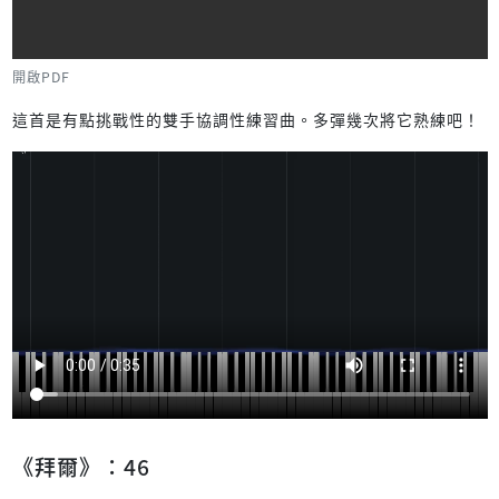
開啟PDF
這首是有點挑戰性的雙手協調性練習曲。多彈幾次將它熟練吧！
《拜爾》：46