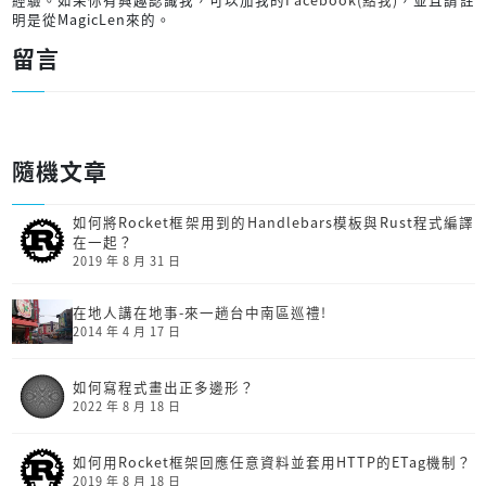
明是從MagicLen來的。
留言
隨機文章
如何將Rocket框架用到的Handlebars模板與Rust程式編譯
在一起？
2019 年 8 月 31 日
在地人講在地事-來一趟台中南區巡禮!
2014 年 4 月 17 日
如何寫程式畫出正多邊形？
2022 年 8 月 18 日
如何用Rocket框架回應任意資料並套用HTTP的ETag機制？
2019 年 8 月 18 日