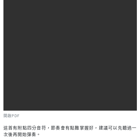
開啟PDF
這首有附點四分音符，節奏會有點難掌握好，建議可以先聽過一
次後再開始彈奏。