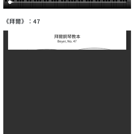
《拜爾》：47