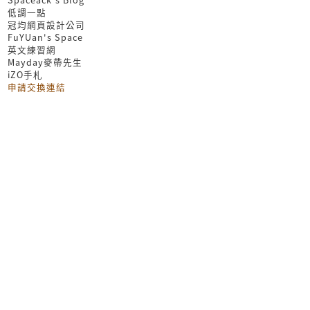
低調一點
冠均網頁設計公司
FuYUan's Space
英文練習網
Mayday麥帶先生
iZO手札
申請交換連結