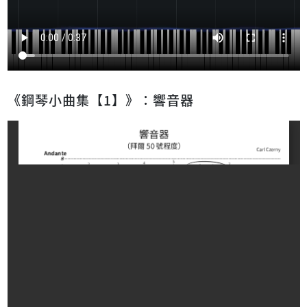
《鋼琴小曲集【1】》：響音器