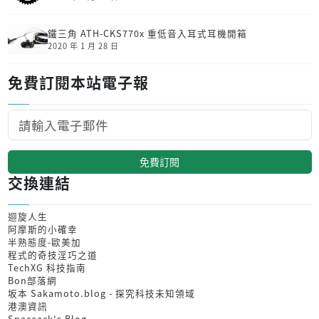
鐵三角 ATH-CKS770x 重低音入耳式耳機開箱
2020 年 1 月 28 日
免費訂閱本站電子報
免費訂閱
交換連結
迴旋人生
阿摩斯的小確幸
半熟態度-歐美加
程式的奇技淫巧之道
TechXG 科技指南
Bon部落網
坂本 Sakamoto.blog - 探究科技未知領域
港澳資訊
Spaceack's Blog