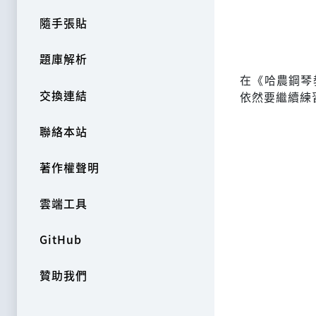
隨手張貼
題庫解析
在《哈農鋼琴
交換連結
依然要繼續練
聯絡本站
著作權聲明
雲端工具
GitHub
贊助我們