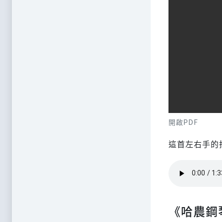
開啟PDF
這首左右手的
《哈農鋼