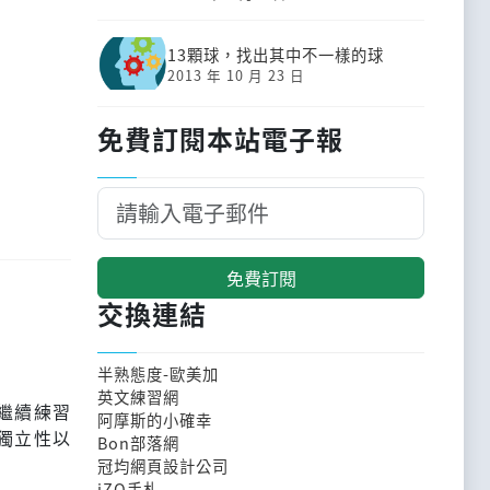
13顆球，找出其中不一樣的球
2013 年 10 月 23 日
免費訂閱本站電子報
免費訂閱
交換連結
半熟態度-歐美加
英文練習網
繼續練習
阿摩斯的小確幸
獨立性以
Bon部落網
冠均網頁設計公司
iZO手札