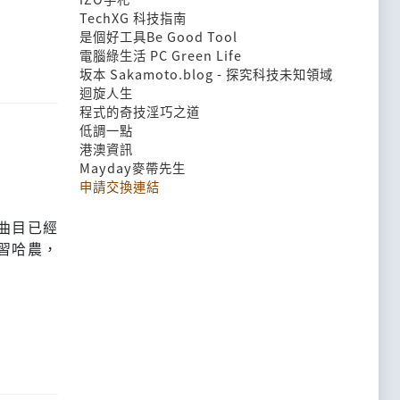
TechXG 科技指南
是個好工具Be Good Tool
電腦綠生活 PC Green Life
坂本 Sakamoto.blog - 探究科技未知領域
迴旋人生
程式的奇技淫巧之道
低調一點
港澳資訊
Mayday麥帶先生
申請交換連結
曲目已經
習哈農，