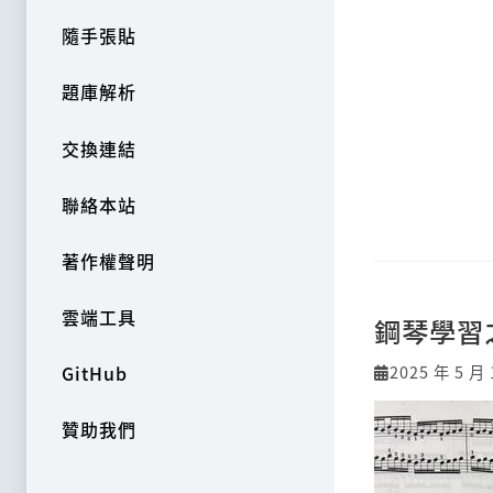
隨手張貼
題庫解析
交換連結
聯絡本站
著作權聲明
雲端工具
鋼琴學習
2025 年 5 月 
GitHub
贊助我們