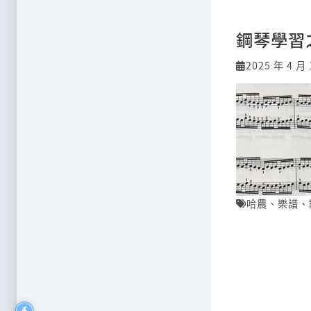
鋼琴學習
2025 年 4 月 
哈農
、
樂譜
、