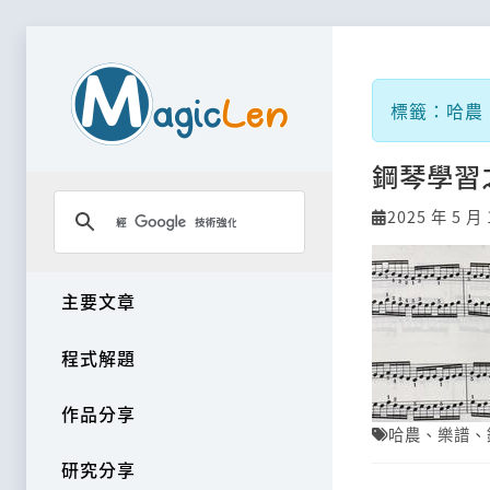
標籤：哈農
鋼琴學習
2025 年 5 月 
主要文章
程式解題
作品分享
哈農
、
樂譜
、
研究分享