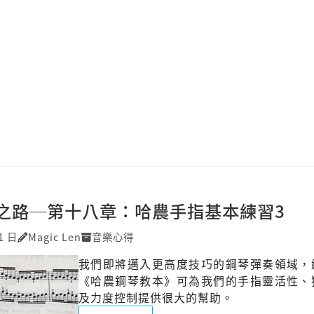
之路─第十八章：哈農手指基本練習3
1 日
Magic Len
音樂心得
我們即將邁入更高度技巧的鋼琴彈奏領域，
《哈農鋼琴教本》可為我們的手指靈活性、
及力度控制提供很大的幫助。