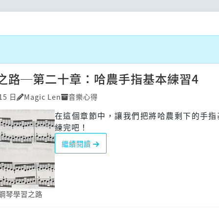
之路─第二十章：哈農手指基本練習4
15 日
Magic Len
音樂心得
在這個章節中，讓我們把將哈農剩下的手指
練完吧！
繼續閱讀
鋼琴學習之路