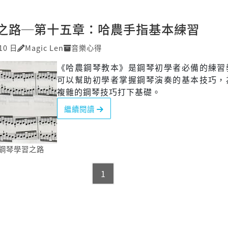
之路─第十五章：哈農手指基本練習
10 日
Magic Len
音樂心得
《哈農鋼琴教本》是鋼琴初學者必備的練習
可以幫助初學者掌握鋼琴演奏的基本技巧，
複雜的鋼琴技巧打下基礎。
繼續閱讀
鋼琴學習之路
1