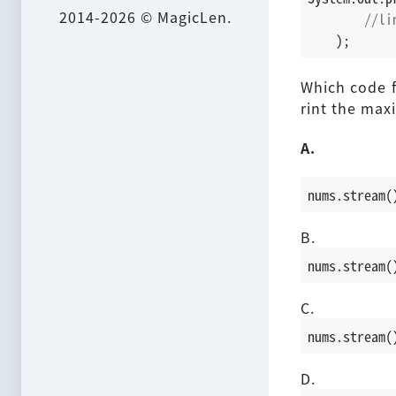
2014-2026 © MagicLen.
//li
    );
Which code f
rint the max
A.
nums.stream(
B.
nums.stream(
C.
nums.stream(
D.