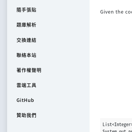
隨手張貼
Given the co
題庫解析
交換連結
聯絡本站
著作權聲明
雲端工具
GitHub
贊助我們
List<Integer
System.out.p