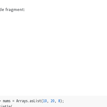
de fragment:
> nums = Arrays.asList(
10
, 
20
, 
8
);
rintln( 