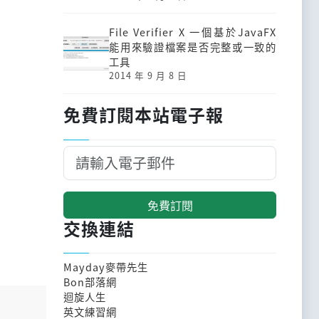
File Verifier X 一個基於JavaFX
能用來驗證檔案是否完整或一致的
工具
2014 年 9 月 8 日
免費訂閱本站電子報
免費訂閱
交換連結
Mayday麥帶先生
Bon部落網
迴旋人生
英文練習網