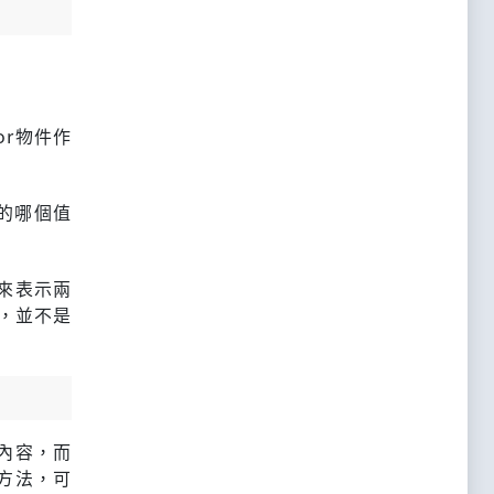
or物件作
素的哪個值
斷來表示兩
個，並不是
的內容，而
x方法，可