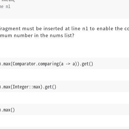
ne n1
ragment must be inserted at line n1 to enable the c
imum number in the nums list?
).max(Comparator.comparing(a -> a)).get()
).max(Integer::max).get()
).max()