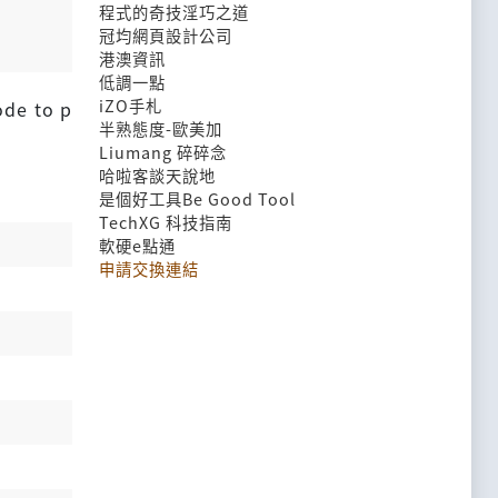
程式的奇技淫巧之道
冠均網頁設計公司
港澳資訊
低調一點
iZO手札
ode to p
半熟態度-歐美加
Liumang 碎碎念
哈啦客談天說地
是個好工具Be Good Tool
TechXG 科技指南
軟硬e點通
申請交換連結