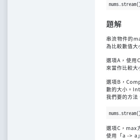
nums.stream(
題解
串流物件的ma
為比較數值大
選項A，使用C
來當作比較大
選項B，Com
數的大小。In
我們要的方法
nums.stream(
選項C，ma
使用「a -