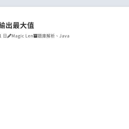
P]輸出最大值
1 日
Magic Len
題庫解析
、
Java