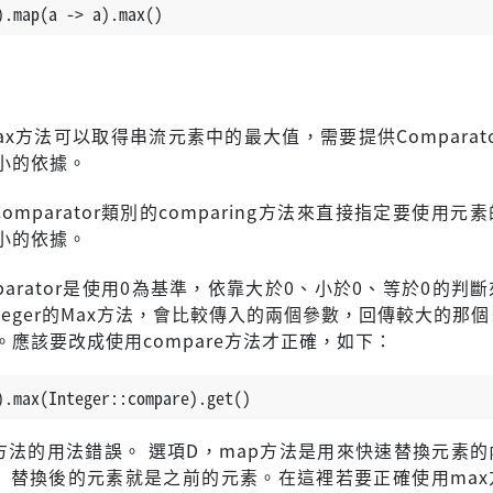
).map(a -> a).max()
x方法可以取得串流元素中的最大值，需要提供Comparat
小的依據。
omparator類別的comparing方法來直接指定要使用元
小的依據。
parator是使用0為基準，依靠大於0、小於0、等於0的判
teger的Max方法，會比較傳入的兩個參數，回傳較大的那
。應該要改成使用compare方法才正確，如下：
).max(Integer::compare).get()
x方法的用法錯誤。 選項D，map方法是用來快速替換元素
> a」替換後的元素就是之前的元素。在這裡若要正確使用ma