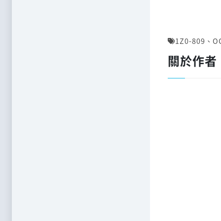
1Z0-809
、
O
關於作者