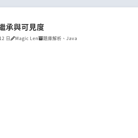
P]繼承與可見度
12 日
Magic Len
題庫解析
、
Java