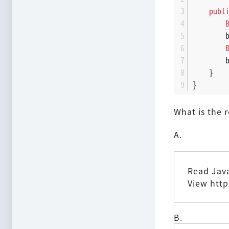
publ
        
        
    }
}
What is the r
A.
Read Jav
View htt
B.