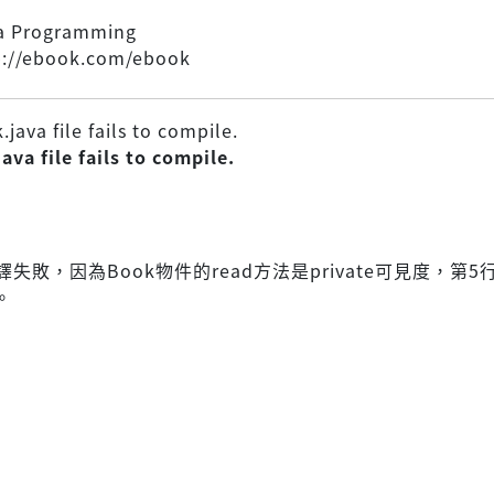
a Programming
p://ebook.com/ebook
java file fails to compile.
ava file fails to compile.
編譯失敗，因為Book物件的read方法是private可見度，第5
。