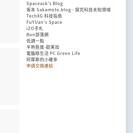
Spaceack's Blog
坂本 Sakamoto.blog - 探究科技未知領域
TechXG 科技指南
FuYUan's Space
iZO手札
Bon部落網
低調一點
半熟態度-歐美加
電腦綠生活 PC Green Life
阿摩斯的小確幸
申請交換連結