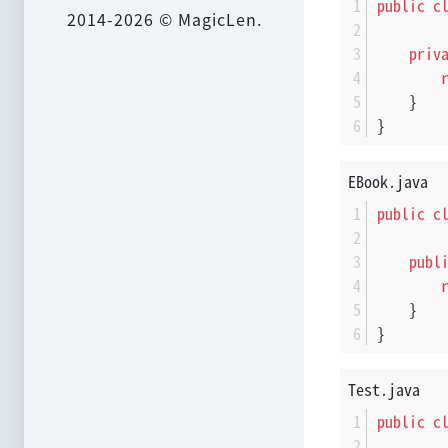
public
c
2014-2026 © MagicLen.
priv
    }
}
EBook.java
public
c
publ
    }
}
Test.java
public
c