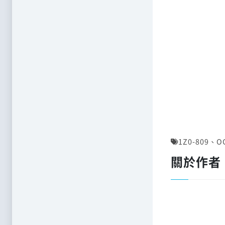
1Z0-809
、
O
關於作者