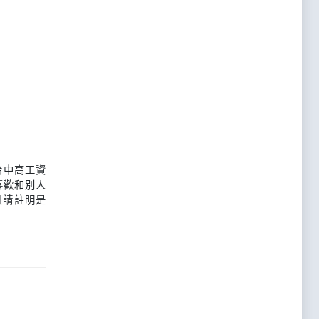
台中高工資
喜歡和別人
且請註明是