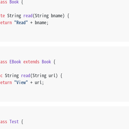
lass
Book
 {
ate
 String 
read
(String bname)
 {
return
"Read"
 + bname;
lass
EBook
extends
Book
 {
ic
 String 
read
(String url)
 {
return
"View"
 + url;
lass
Test
 {