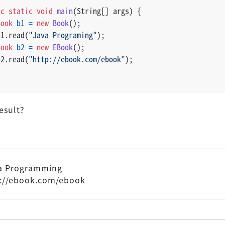
ic
static
void
main
(String[] args)
 {
Book
b1
=
new
Book
();
b1.read(
"Java Programing"
);
Book
b2
=
new
EBook
();
b2.read(
"http://ebook.com/ebook"
);
esult?
a Programming
p://ebook.com/ebook