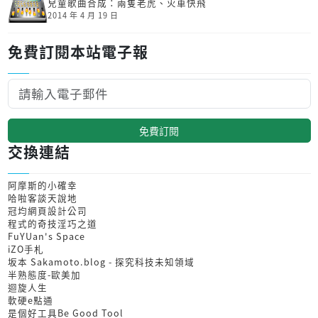
兒童歌曲合成：兩隻老虎、火車快飛
2014 年 4 月 19 日
免費訂閱本站電子報
免費訂閱
交換連結
阿摩斯的小確幸
哈啦客談天說地
冠均網頁設計公司
程式的奇技淫巧之道
FuYUan's Space
iZO手札
坂本 Sakamoto.blog - 探究科技未知領域
半熟態度-歐美加
迴旋人生
軟硬e點通
是個好工具Be Good Tool