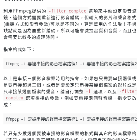
利用FFmpeg提供的
-filter_complex
選項來手動設定影音濾
鏡，這個方式需要重新進行影音編碼，但輸入的影片和聲音格式
(編碼方式和影音參數)可以是不同的，算是萬用的作法啦！不過
缺點就是因為要重新編碼，所以可能會減損畫質和音質，而且也
會需要比較多的處理時間。
指令格式如下：
ffmpeg -i 要被串接的影音檔案路徑1 -i 要被串接的影音檔案路徑2 -i
以上是串接三個影音檔案時用的指令，如果您只需要串接兩個或
是要串接超過三個，或者是要設定只串接某幾個檔案的影片或是
只串接某幾個檔案的聲音，請自行調整
-i
選項，以及
-filter
_complex
選項後接的參數。例如要串接兩個聲音檔，指令要改
成：
ffmpeg -i 要被串接的聲音檔案路徑1 -i 要被串接的聲音檔案路徑2 -fil
若只有少數幾個要被串接的影音檔案的格式與其它的影音檔案格
式不符，建議先將它們轉成相符的格式，再使用下面介紹的Conc