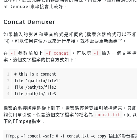
at Demuxer來串接會比較好。
Concat Demuxer
如果輸入的影片和聲音格式是相同的(檔案容器格式可以不相
同)，可以使用這個方式來進行串接，就不需要重新編碼了。
在
-i
參數前加上
-f concat
，可以讓
-i
輸入一個文字檔
案，這個文字檔案的撰寫方式如下：
# this is a comment
file '/path/to/file1'
file /path/to/file2
file /path/to/file3
檔案的串接順序是從上到下，檔案路徑若要加引號括起來，只能
夠使用單引號。假設這個文字檔案的檔名為
concat.txt
，則以
下的FFmpeg指令：
ffmpeg -f concat -safe 0 -i concat.txt -c copy 輸出的影音