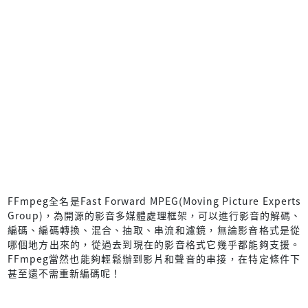
FFmpeg全名是Fast Forward MPEG(Moving Picture Experts
Group)，為開源的影音多媒體處理框架，可以進行影音的解碼、
編碼、編碼轉換、混合、抽取、串流和濾鏡，無論影音格式是從
哪個地方出來的，從過去到現在的影音格式它幾乎都能夠支援。
FFmpeg當然也能夠輕鬆辦到影片和聲音的串接，在特定條件下
甚至還不需重新編碼呢！