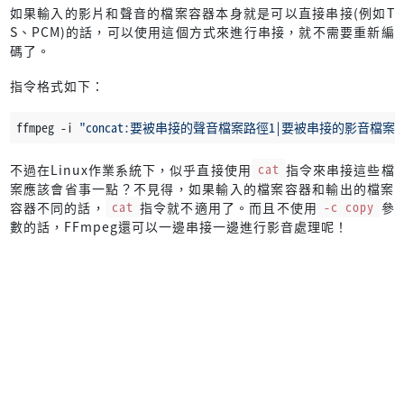
如果輸入的影片和聲音的檔案容器本身就是可以直接串接(例如T
S、PCM)的話，可以使用這個方式來進行串接，就不需要重新編
碼了。
指令格式如下：
ffmpeg -i 
"concat:要被串接的聲音檔案路徑1|要被串接的影音檔案
不過在Linux作業系統下，似乎直接使用
cat
指令來串接這些檔
案應該會省事一點？不見得，如果輸入的檔案容器和輸出的檔案
容器不同的話，
cat
指令就不適用了。而且不使用
-c copy
參
數的話，FFmpeg還可以一邊串接一邊進行影音處理呢！