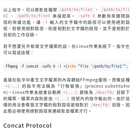
以上指令，可以將影音檔案
/path/to/file1
、
/path/to/fil
e2
、
/path/to/file3
串接起來。
-safe 0
參數用來關閉路
徑的保護功能，讓
-i
輸入的文字檔中的路徑可以使用絕對路
徑。若使用相對路徑，則是相對於文字檔的路徑，並不是相對於
目前的工作目錄。
若不想要另外新增文字檔案的話，在Linux作業系統下，指令也
可以寫成這樣：
ffmpeg -f concat -safe 0 -i <(
echo
"file '/path/to/file1'"
; 
e
直接在指令中產生文字檔案的內容餵給FFmpeg服用，而像這種
<(...)
的指令用法稱為「行程替換」(process substitutio
n)。Linux作業系統會自動將
<(...)
替換為
/dev/fd/
目錄下
的檔案，檔案內容則是由
<(...)
括號內的指令輸出的。由於這
樣的用法會導致文字檔的相對路徑是相對於
/dev/fd/
目錄，因
此勢必得使用絕對路徑來連結影音檔案才行。
Concat Protocol