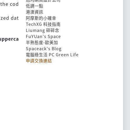
 the cod
低調一點
港澳資訊
ized dat
阿摩斯的小確幸
TechXG 科技指南
Liumang 碎碎念
FuYUan's Space
 upperca
半熟態度-歐美加
Spaceack's Blog
電腦綠生活 PC Green Life
申請交換連結