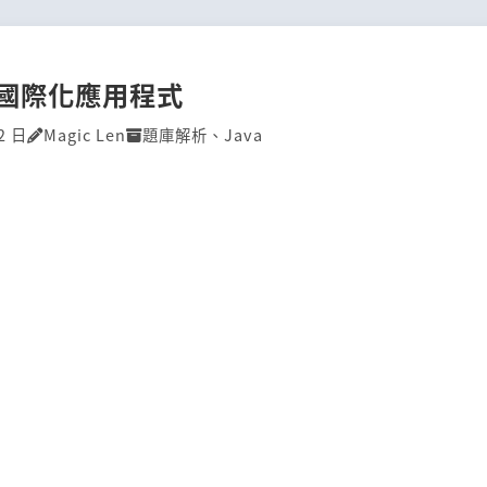
P]國際化應用程式
2 日
Magic Len
題庫解析
、
Java