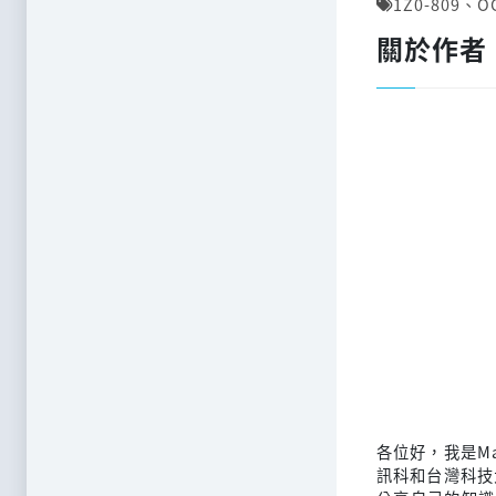
1Z0-809
、
O
關於作者
各位好，我是M
訊科和台灣科技