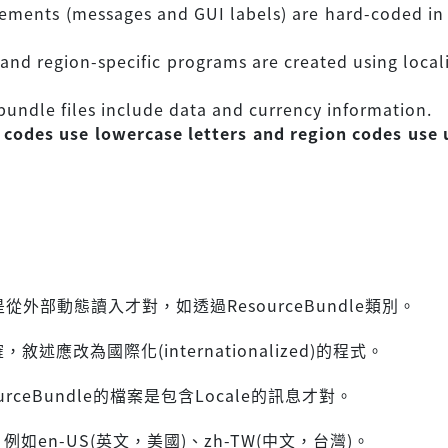
lements (messages and GUI labels) are hard-coded in
and region-specific programs are created using local
bundle files include data and currency information.
 codes use lowercase letters and region codes use
。
從外部動態讀入才對，如透過ResourceBundle類別。
敘述應改為國際化(internationalized)的程式。
urceBundle的檔案是包含Locale的訊息才對。
例如en-US(英文，美國)、zh-TW(中文，台灣)。