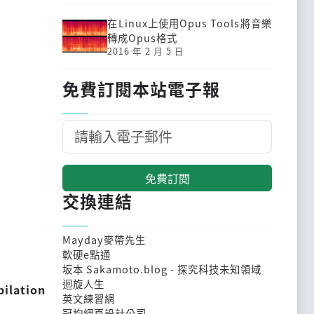
在Linux上使用Opus Tools將音樂
轉成Opus格式
2016 年 2 月 5 日
免費訂閱本站電子報
免費訂閱
交換連結
Mayday麥帶先生
軟硬e點通
坂本 Sakamoto.blog - 探究科技未知領域
迴旋人生
pilation
英文練習網
冠均網頁設計公司