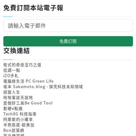
免費訂閱本站電子報
免費訂閱
交換連結
程式的奇技淫巧之道
低調一點
iZO手札
電腦綠生活 PC Green Life
坂本 Sakamoto.blog - 探究科技未知領域
迴旋人生
哈啦客談天說地
是個好工具Be Good Tool
軟硬e點通
TechXG 科技指南
阿摩斯的小確幸
半熟態度-歐美加
Bon部落網
英文練習網