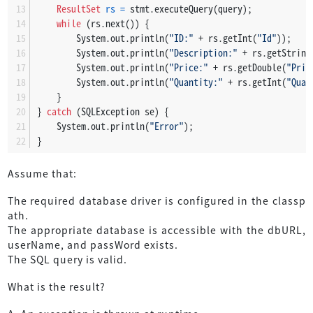
ResultSet
rs
=
 stmt.executeQuery(query);
while
 (rs.next()) {
        System.out.println(
"ID:"
 + rs.getInt(
"Id"
));
        System.out.println(
"Description:"
 + rs.getString
        System.out.println(
"Price:"
 + rs.getDouble(
"Pric
        System.out.println(
"Quantity:"
 + rs.getInt(
"Quan
    }
} 
catch
 (SQLException se) {
    System.out.println(
"Error"
);
}
Assume that:
The required database driver is configured in the classp
ath.
The appropriate database is accessible with the dbURL,
userName, and passWord exists.
The SQL query is valid.
What is the result?