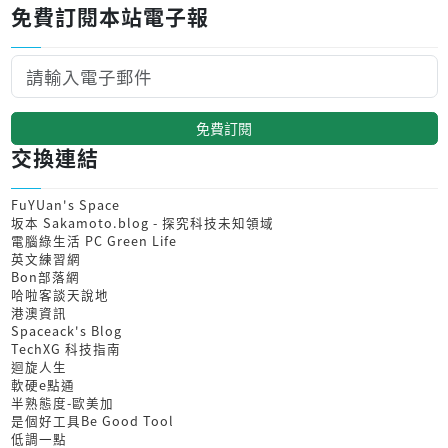
免費訂閱本站電子報
免費訂閱
交換連結
FuYUan's Space
坂本 Sakamoto.blog - 探究科技未知領域
電腦綠生活 PC Green Life
英文練習網
Bon部落網
哈啦客談天說地
港澳資訊
Spaceack's Blog
TechXG 科技指南
迴旋人生
軟硬e點通
半熟態度-歐美加
是個好工具Be Good Tool
低調一點