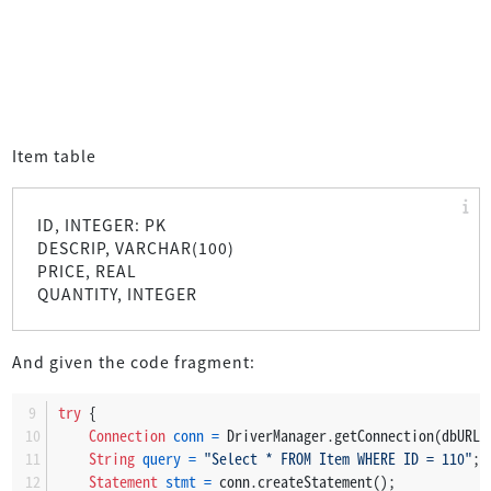
Item table
ID, INTEGER: PK
DESCRIP, VARCHAR(100)
PRICE, REAL
QUANTITY, INTEGER
And given the code fragment:
try
 {
Connection
conn
=
 DriverManager.getConnection(dbURL,
String
query
=
"Select * FROM Item WHERE ID = 110"
;
Statement
stmt
=
 conn.createStatement();