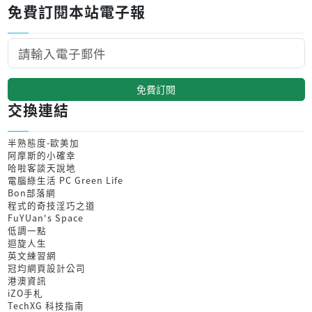
免費訂閱本站電子報
免費訂閱
交換連結
半熟態度-歐美加
阿摩斯的小確幸
哈啦客談天說地
電腦綠生活 PC Green Life
Bon部落網
程式的奇技淫巧之道
FuYUan's Space
低調一點
迴旋人生
英文練習網
冠均網頁設計公司
港澳資訊
iZO手札
TechXG 科技指南