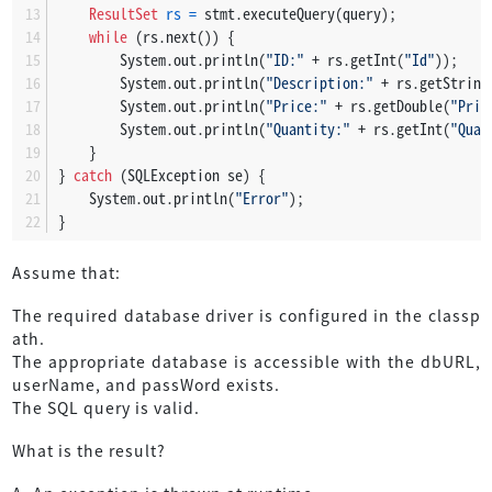
ResultSet
rs
=
 stmt.executeQuery(query);
while
 (rs.next()) {
        System.out.println(
"ID:"
 + rs.getInt(
"Id"
));
        System.out.println(
"Description:"
 + rs.getString
        System.out.println(
"Price:"
 + rs.getDouble(
"Pric
        System.out.println(
"Quantity:"
 + rs.getInt(
"Quan
    }
} 
catch
 (SQLException se) {
    System.out.println(
"Error"
);
}
Assume that:
The required database driver is configured in the classp
ath.
The appropriate database is accessible with the dbURL,
userName, and passWord exists.
The SQL query is valid.
What is the result?