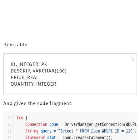
Item table
ID, INTEGER: PK
DESCRIP, VARCHAR(100)
PRICE, REAL
QUANTITY, INTEGER
And given the code fragment:
try
 {
Connection
conn
=
 DriverManager.getConnection(dbURL,
String
query
=
"Select * FROM Item WHERE ID = 110"
;
Statement
stmt
=
 conn.createStatement();