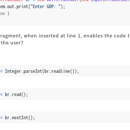
tem.out.print(
"Enter GDP: "
);
ine 1
ragment, when inserted at line 1, enables the code t
the user?
=
 Integer.parseInt(br.readline());
=
 br.read();
=
 br.nextInt();