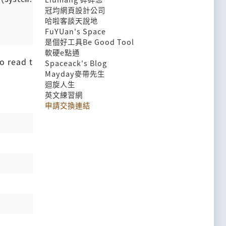
冠均網頁設計公司
哈啦客談天說地
FuYUan's Space
是個好工具Be Good Tool
軟硬e點通
o read t
Spaceack's Blog
Mayday麥帶先生
迴旋人生
英文練習網
申請交換連結