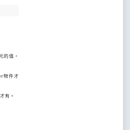
字元的值，
ner物件才
件才有。