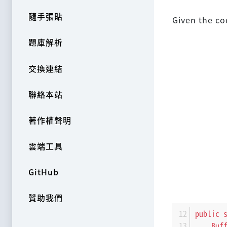
隨手張貼
Given the co
題庫解析
交換連結
聯絡本站
著作權聲明
雲端工具
GitHub
贊助我們
public
Buf