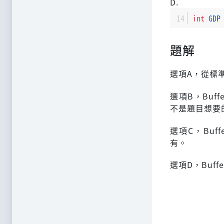
D.
int
GDP
題解
選項A，從標
選項B，Buf
不是題目想要
選項C，Buff
有。
選項D，Buff