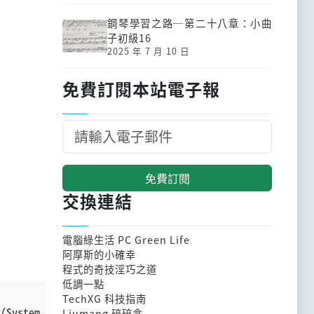
鋼琴學習之路─第二十八章：小曲
子初級16
2025 年 7 月 10 日
免費訂閱本站電子報
免費訂閱
交換連結
電腦綠生活 PC Green Life
阿摩斯的小確幸
程式的奇技淫巧之道
低調一點
TechXG 科技指南
r
(System.in));
Liumang 碎碎念