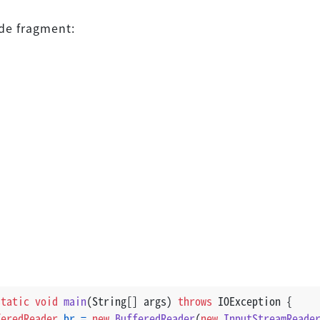
de fragment:
static
void
main
(String[] args)
throws
 IOException {
feredReader
br
=
new
BufferedReader
(
new
InputStreamReade