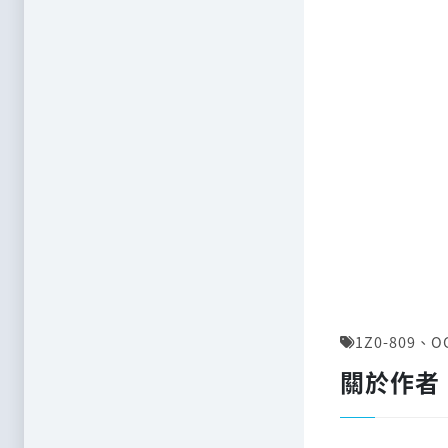
1Z0-809
、
O
關於作者