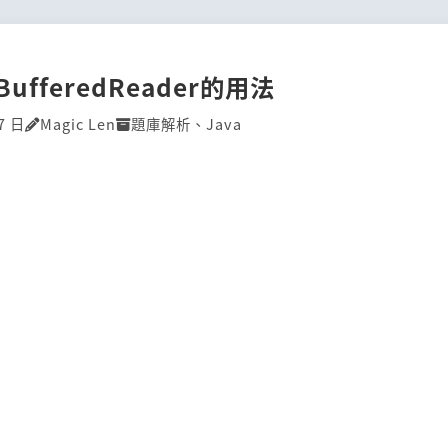
]BufferedReader的用法
7 日
Magic Len
題庫解析
、
Java