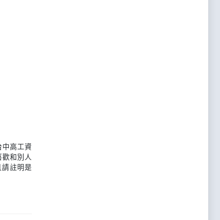
台中高工資
喜歡和別人
且請註明是