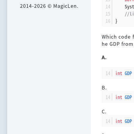
2014-2026 © MagicLen.
    Sys
//l
}
Which code f
he GDP from 
A.
int
GDP
B.
int
GDP
C.
int
GDP