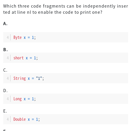
Which three code fragments can be independently inser
ted at line nl to enable the code to print one?
A.
Byte
x
=
1
;
B.
short
x
=
1
;
C.
String
x
=
"1"
;
D.
Long
x
=
1
;
E.
Double
x
=
1
;