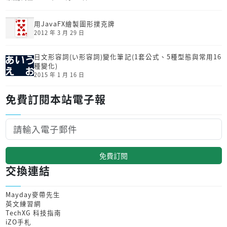
用JavaFX繪製圖形撲克牌
2012 年 3 月 29 日
日文形容詞(い形容詞)變化筆記(1套公式、5種型態與常用16
種變化)
2015 年 1 月 16 日
免費訂閱本站電子報
免費訂閱
交換連結
Mayday麥帶先生
英文練習網
TechXG 科技指南
iZO手札