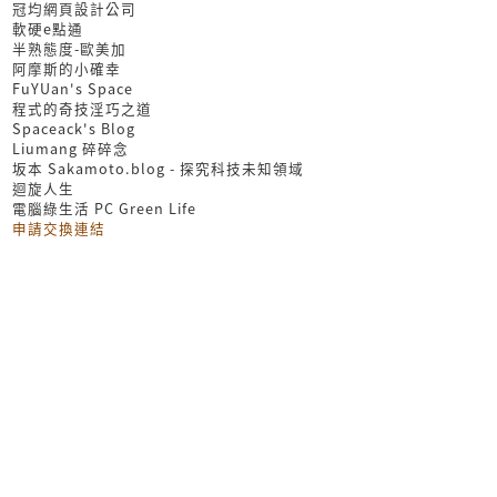
冠均網頁設計公司
軟硬e點通
半熟態度-歐美加
阿摩斯的小確幸
FuYUan's Space
程式的奇技淫巧之道
Spaceack's Blog
Liumang 碎碎念
坂本 Sakamoto.blog - 探究科技未知領域
迴旋人生
電腦綠生活 PC Green Life
申請交換連結