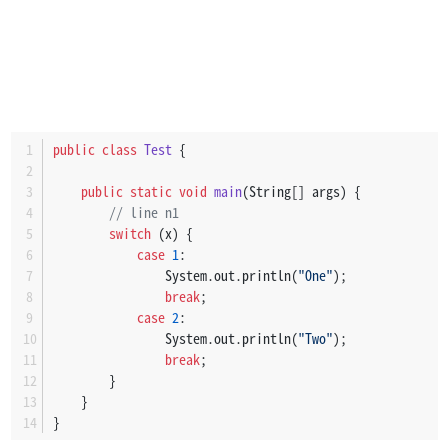
public
class
Test
 {
public
static
void
main
(String[] args)
 {
// line n1
switch
 (x) {
case
1
:
                System.out.println(
"One"
);
break
;
case
2
:
                System.out.println(
"Two"
);
break
;
        }
    }
}