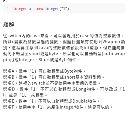
F.
Integer
x
=
new
Integer
(
"1"
);
題解
從switch內的case來看，可以發現用於case的值為整數數值，
所以x變數為整數型態的變數。但題目選項有使用到Wrapper類
別，這裡要注意到Java的整數數值預設為int型態，但它能夠自
動向下轉型至short或是byte。所以也可以自動轉型(auto wrap
ping)成Integer、Short或是Byte物件。
選項A，數字「1」可自動轉型成Byte物件。
選項B，數字「1」可自動轉型成short基本資料型態。
選項C，這裡的switch並不是使用字串型態的變數。
選項D，數字「1」不可以自動轉型成Long物件，可以改成「1
l」或是「1L」來轉型。
選項E，數字「1」不可以自動轉型成Double物件。
選項F，使用字串「1」來產生Integer物件，這是可以的。