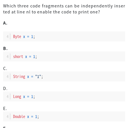
Which three code fragments can be independently inser
ted at line nl to enable the code to print one?
A.
Byte
x
=
1
;
B.
short
x
=
1
;
C.
String
x
=
"1"
;
D.
Long
x
=
1
;
E.
Double
x
=
1
;