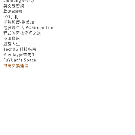
Liumang 碎碎念
英文練習網
軟硬e點通
iZO手札
半熟態度-歐美加
電腦綠生活 PC Green Life
程式的奇技淫巧之道
港澳資訊
迴旋人生
TechXG 科技指南
Mayday麥帶先生
FuYUan's Space
申請交換連結