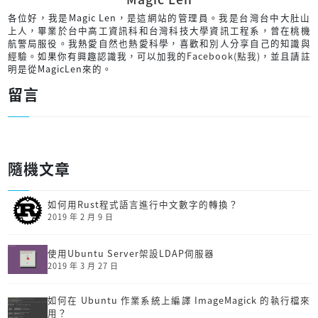
各位好，我是Magic Len，是這網站的管理員。我是台灣台中大肚山
上人，畢業於台中高工資訊科和台灣科技大學資訊工程系，曾在桃機
航警局服役。我熱愛自然也熱愛科學，喜歡和別人分享自己的知識與
經驗。如果你有興趣認識我，可以加我的
Facebook(點我)
，並且請註
明是從MagicLen來的。
留言
隨機文章
如何用Rust程式語言進行中文數字的轉換？
2019 年 2 月 9 日
使用Ubuntu Server架設LDAP伺服器
2019 年 3 月 27 日
如何在 Ubuntu 作業系統上編譯 ImageMagick 的執行檔來
用？