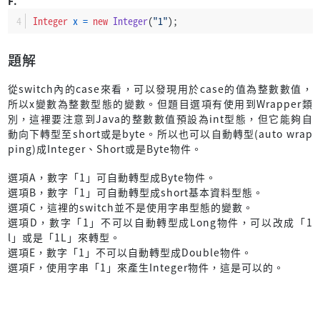
F.
Integer
x
=
new
Integer
(
"1"
);
題解
從switch內的case來看，可以發現用於case的值為整數數值，
所以x變數為整數型態的變數。但題目選項有使用到Wrapper類
別，這裡要注意到Java的整數數值預設為int型態，但它能夠自
動向下轉型至short或是byte。所以也可以自動轉型(auto wrap
ping)成Integer、Short或是Byte物件。
選項A，數字「1」可自動轉型成Byte物件。
選項B，數字「1」可自動轉型成short基本資料型態。
選項C，這裡的switch並不是使用字串型態的變數。
選項D，數字「1」不可以自動轉型成Long物件，可以改成「1
l」或是「1L」來轉型。
選項E，數字「1」不可以自動轉型成Double物件。
選項F，使用字串「1」來產生Integer物件，這是可以的。