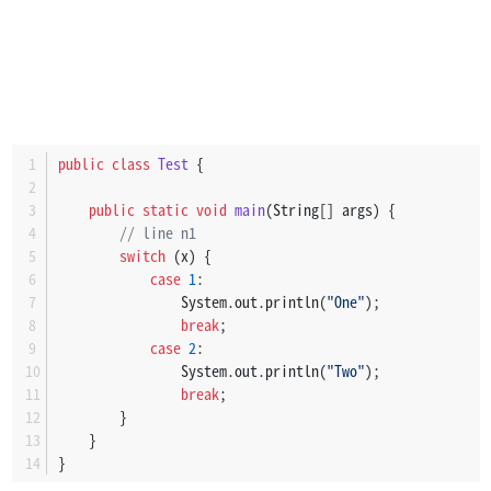
public
class
Test
 {
public
static
void
main
(String[] args)
 {
// line n1
switch
 (x) {
case
1
:
                System.out.println(
"One"
);
break
;
case
2
:
                System.out.println(
"Two"
);
break
;
        }
    }
}