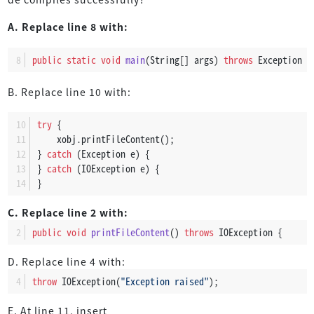
A. Replace line 8 with:
public
static
void
main
(String[] args)
throws
 Exception {
B. Replace line 10 with:
try
 {
    xobj.printFileContent();
} 
catch
 (Exception e) {
} 
catch
 (IOException e) {
}
C. Replace line 2 with:
public
void
printFileContent
()
throws
 IOException {
D. Replace line 4 with:
throw
 IOException(
"Exception raised"
);
E. At line 11, insert