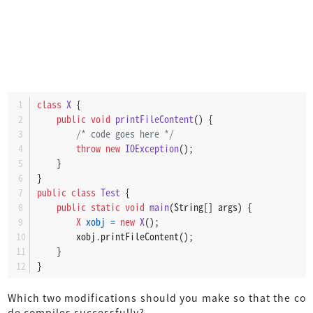
class
X
 {
public
void
printFileContent
()
 {
/* code goes here */
throw
new
IOException
();
    }
}
public
class
Test
 {
public
static
void
main
(String[] args)
 {
X
xobj
=
new
X
();
        xobj.printFileContent();
    }
}
Which two modifications should you make so that the co
de compiles successfully?