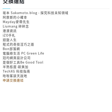
交換連結
坂本 Sakamoto.blog - 探究科技未知領域
阿摩斯的小確幸
Mayday麥帶先生
Liumang 碎碎念
港澳資訊
iZO手札
迴旋人生
程式的奇技淫巧之道
Bon部落網
電腦綠生活 PC Green Life
冠均網頁設計公司
是個好工具Be Good Tool
半熟態度-歐美加
TechXG 科技指南
哈啦客談天說地
申請交換連結