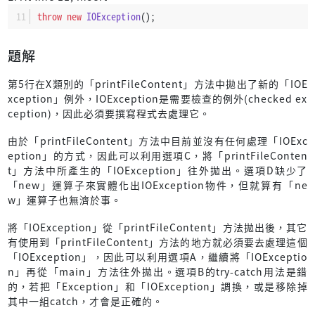
throw
new
IOException
();
題解
第5行在X類別的「printFileContent」方法中拋出了新的「IOE
xception」例外，IOException是需要檢查的例外(checked ex
ception)，因此必須要撰寫程式去處理它。
由於「printFileContent」方法中目前並沒有任何處理「IOExc
eption」的方式，因此可以利用選項C，將「printFileConten
t」方法中所產生的「IOException」往外拋出。選項D缺少了
「new」運算子來實體化出IOException物件，但就算有「ne
w」運算子也無濟於事。
將「IOException」從「printFileContent」方法拋出後，其它
有使用到「printFileContent」方法的地方就必須要去處理這個
「IOException」，因此可以利用選項A，繼續將「IOExceptio
n」再從「main」方法往外拋出。選項B的try-catch用法是錯
的，若把「Exception」和「IOException」調換，或是移除掉
其中一組catch，才會是正確的。