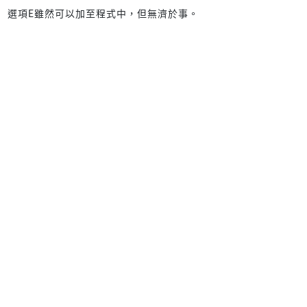
選項E雖然可以加至程式中，但無濟於事。