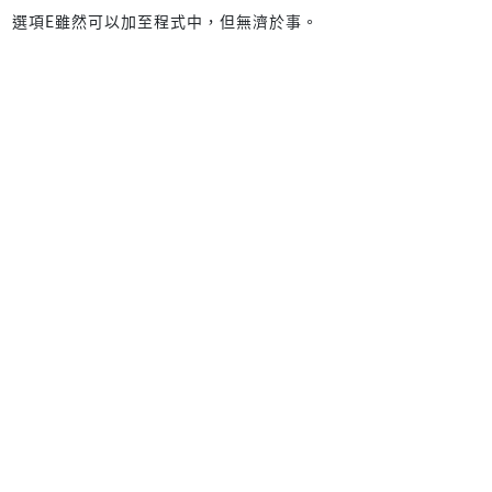
選項E雖然可以加至程式中，但無濟於事。