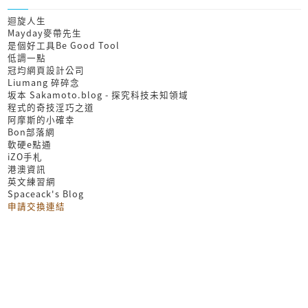
迴旋人生
Mayday麥帶先生
是個好工具Be Good Tool
低調一點
冠均網頁設計公司
Liumang 碎碎念
坂本 Sakamoto.blog - 探究科技未知領域
程式的奇技淫巧之道
阿摩斯的小確幸
Bon部落網
軟硬e點通
iZO手札
港澳資訊
英文練習網
Spaceack's Blog
申請交換連結