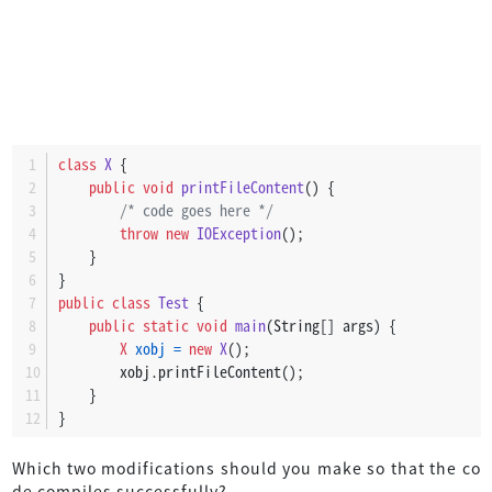
class
X
 {
public
void
printFileContent
()
 {
/* code goes here */
throw
new
IOException
();
    }
}
public
class
Test
 {
public
static
void
main
(String[] args)
 {
X
xobj
=
new
X
();
        xobj.printFileContent();
    }
}
Which two modifications should you make so that the co
de compiles successfully?