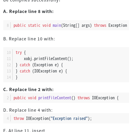
A. Replace line 8 with:
public
static
void
main
(String[] args)
throws
 Exception {
B. Replace line 10 with:
try
 {
    xobj.printFileContent();
} 
catch
 (Exception e) {
} 
catch
 (IOException e) {
}
C. Replace line 2 with:
public
void
printFileContent
()
throws
 IOException {
D. Replace line 4 with:
throw
 IOException(
"Exception raised"
);
E. At line 11, insert