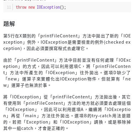
throw
new
IOException
();
題解
第5行在X類別的「printFileContent」方法中拋出了新的「IOE
xception」例外，IOException是需要檢查的例外(checked ex
ception)，因此必須要撰寫程式去處理它。
由於「printFileContent」方法中目前並沒有任何處理「IOExc
eption」的方式，因此可以利用選項C，將「printFileConten
t」方法中所產生的「IOException」往外拋出。選項D缺少了
「new」運算子來實體化出IOException物件，但就算有「ne
w」運算子也無濟於事。
將「IOException」從「printFileContent」方法拋出後，其它
有使用到「printFileContent」方法的地方就必須要去處理這個
「IOException」，因此可以利用選項A，繼續將「IOExceptio
n」再從「main」方法往外拋出。選項B的try-catch用法是錯
的，若把「Exception」和「IOException」調換，或是移除掉
其中一組catch，才會是正確的。