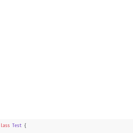
class
Test
 {