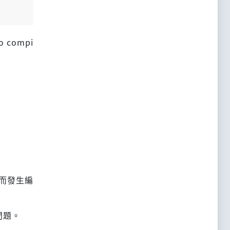
to compi
同而發生編
問題。