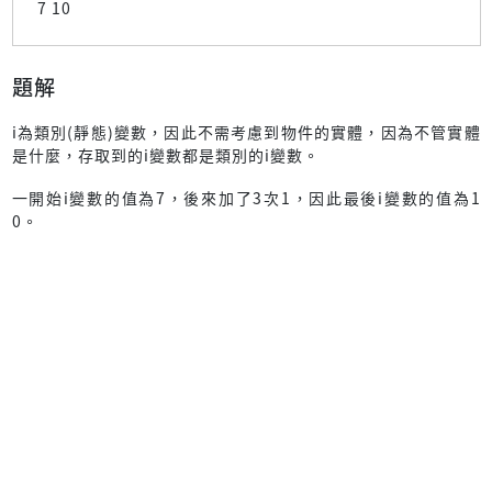
7 10
題解
i為類別(靜態)變數，因此不需考慮到物件的實體，因為不管實體
是什麼，存取到的i變數都是類別的i變數。
一開始i變數的值為7，後來加了3次1，因此最後i變數的值為1
0。