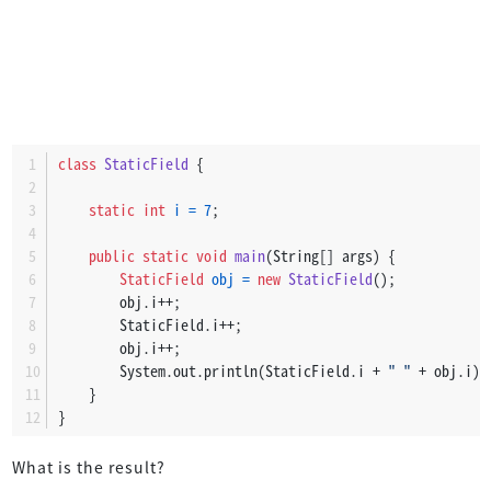
class
StaticField
 {
static
int
i
=
7
;
public
static
void
main
(String[] args)
 {
StaticField
obj
=
new
StaticField
();
        obj.i++;
        StaticField.i++;
        obj.i++;
        System.out.println(StaticField.i + 
" "
 + obj.i);
    }
}
What is the result?