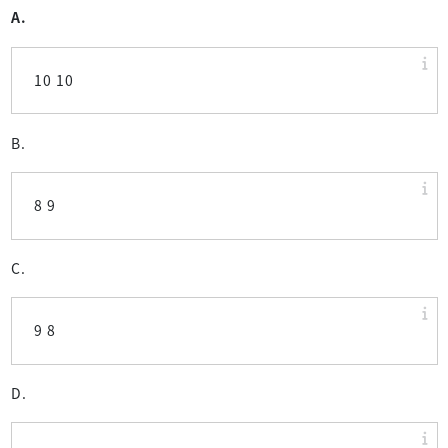
A.
10 10
B.
8 9
C.
9 8
D.