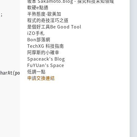
坂本 Sakamoto.blog - 探究科技未知領域
軟硬e點通
);
半熟態度-歐美加
程式的奇技淫巧之道
是個好工具Be Good Tool
iZO手札
Bon部落網
TechXG 科技指南
阿摩斯的小確幸
Spaceack's Blog
FuYUan's Space
低調一點
charAt(pos)).toUpperCase();
申請交換連結