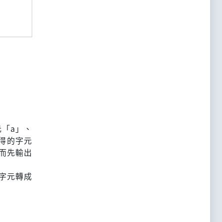
元「a」、
取得的字元
而先輸出
」字元轉成