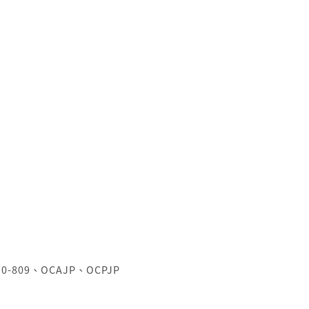
Z0-809
、
OCAJP
、
OCPJP