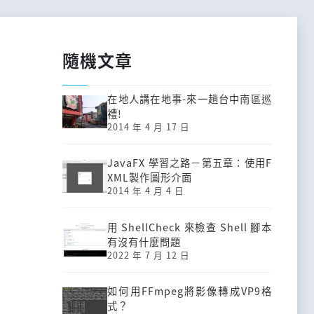
隨機文章
在地人講在地事-來一趟台中南區巡
禮!
2014 年 4 月 17 日
JavaFX 學習之路－第五章：使用F
XML製作圖形介面
2014 年 4 月 4 日
用 ShellCheck 來檢查 Shell 腳本
有沒有什麼問題
2022 年 7 月 12 日
如何用FFmpeg將影像轉成VP9格
式？