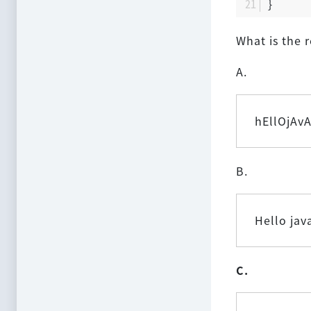
}
What is the r
A.
hEllOjAvA
B.
Hello jav
C.