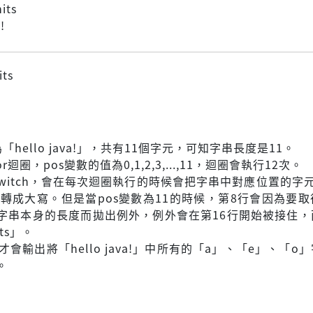
its
!
its
「hello java!」，共有11個字元，可知字串長度是11。
r迴圈，pos變數的值為0,1,2,3,...,11，迴圈會執行12次。
switch，會在每次迴圈執行的時候會把字串中對應位置的字
」轉成大寫。但是當pos變數為11的時候，第8行會因為要
字串本身的長度而拋出例外，例外會在第16行開始被接住，
its」。
才會輸出將「hello java!」中所有的「a」、「e」、「o
。