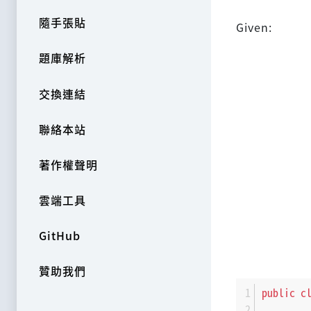
隨手張貼
Given:
題庫解析
交換連結
聯絡本站
著作權聲明
雲端工具
GitHub
贊助我們
public
c