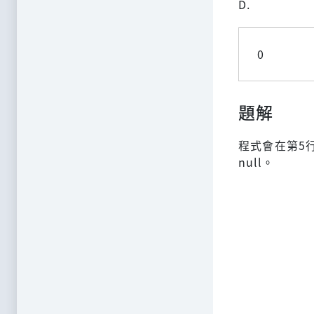
D.
0
題解
程式會在第5行拋
null。