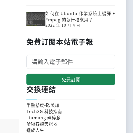
如何在 Ubuntu 作業系統上編譯 F
Fmpeg 的執行檔來用？
2022 年 10 月 4 日
免費訂閱本站電子報
免費訂閱
交換連結
半熟態度-歐美加
TechXG 科技指南
Liumang 碎碎念
哈啦客談天說地
迴旋人生