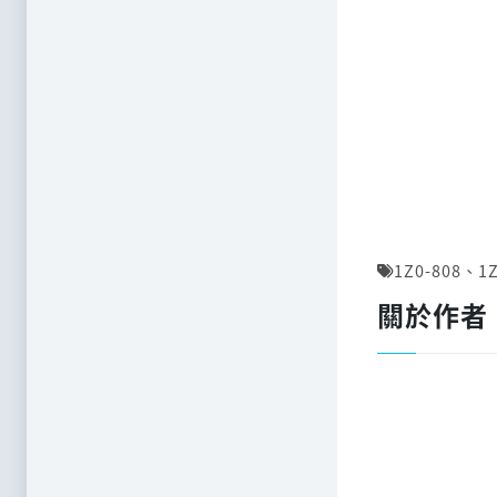
1Z0-808
、
1
關於作者