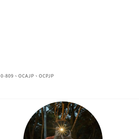
Z0-809
、
OCAJP
、
OCPJP