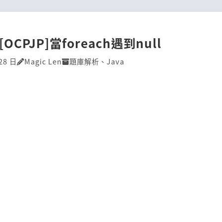
][OCPJP]當foreach遇到null
28 日
Magic Len
題庫解析
、
Java