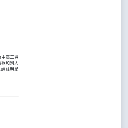
台中高工資
喜歡和別人
且請註明是