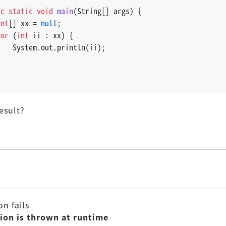
ic
static
void
main
(String[] args)
 {
int
[] xx = 
null
;
for
 (
int
 ii : xx) {
    System.out.println(ii);
}
esult?
n fails
ion is thrown at runtime