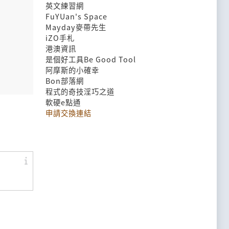
英文練習網
FuYUan's Space
Mayday麥帶先生
iZO手札
港澳資訊
是個好工具Be Good Tool
阿摩斯的小確幸
Bon部落網
程式的奇技淫巧之道
軟硬e點通
申請交換連結