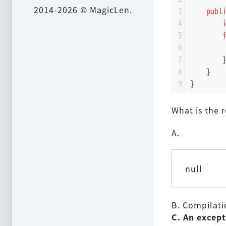
2014-2026 © MagicLen.
publ
        
        
    }
}
What is the r
A.
null
B. Compilatio
C. An except