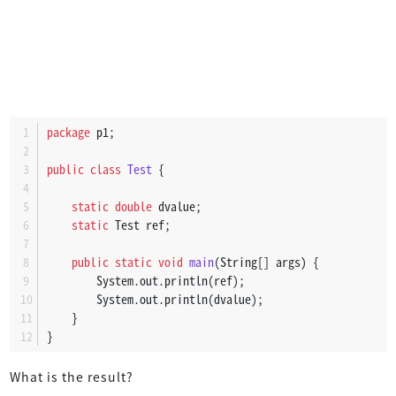
package
 p1;
public
class
Test
 {
static
double
 dvalue;
static
 Test ref;
public
static
void
main
(String[] args)
 {
        System.out.println(ref);
        System.out.println(dvalue);
    }
}
What is the result?