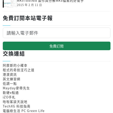
MKVToolNix 製作與分解MKV檔案的好幫手
2015 年 2 月 11 日
免費訂閱本站電子報
免費訂閱
交換連結
阿摩斯的小確幸
程式的奇技淫巧之道
港澳資訊
英文練習網
低調一點
Mayday麥帶先生
軟硬e點通
iZO手札
哈啦客談天說地
TechXG 科技指南
電腦綠生活 PC Green Life