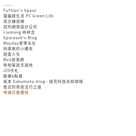
FuYUan's Space
電腦綠生活 PC Green Life
英文練習網
冠均網頁設計公司
Liumang 碎碎念
Spaceack's Blog
Mayday麥帶先生
阿摩斯的小確幸
迴旋人生
Bon部落網
哈啦客談天說地
iZO手札
軟硬e點通
坂本 Sakamoto.blog - 探究科技未知領域
程式的奇技淫巧之道
申請交換連結