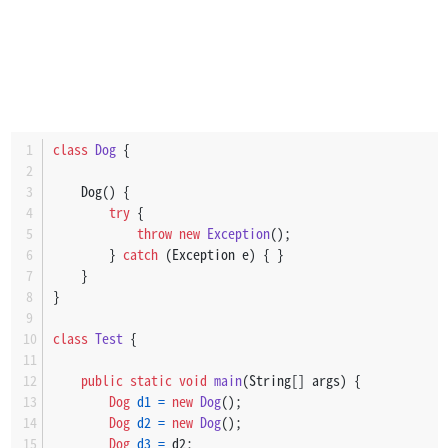
class
Dog
 {
    Dog() {
try
 {
throw
new
Exception
();
        } 
catch
 (Exception e) { }
    }
}
class
Test
 {
public
static
void
main
(String[] args)
 {
Dog
d1
=
new
Dog
();
Dog
d2
=
new
Dog
();
Dog
d3
=
 d2;