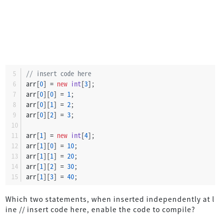
// insert code here
arr[
0
] = 
new
int
[
3
];
arr[
0
][
0
] = 
1
;
arr[
0
][
1
] = 
2
;
arr[
0
][
2
] = 
3
;
arr[
1
] = 
new
int
[
4
];
arr[
1
][
0
] = 
10
;
arr[
1
][
1
] = 
20
;
arr[
1
][
2
] = 
30
;
arr[
1
][
3
] = 
40
;
Which two statements, when inserted independently at l
ine // insert code here, enable the code to compile?