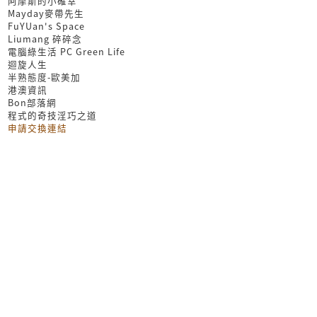
阿摩斯的小確幸
Mayday麥帶先生
FuYUan's Space
Liumang 碎碎念
電腦綠生活 PC Green Life
迴旋人生
半熟態度-歐美加
港澳資訊
Bon部落網
程式的奇技淫巧之道
申請交換連結