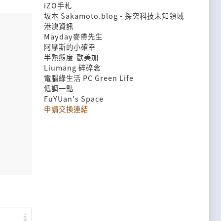
iZO手札
坂本 Sakamoto.blog - 探究科技未知領域
港澳資訊
Mayday麥帶先生
阿摩斯的小確幸
半熟態度-歐美加
Liumang 碎碎念
電腦綠生活 PC Green Life
低調一點
FuYUan's Space
申請交換連結