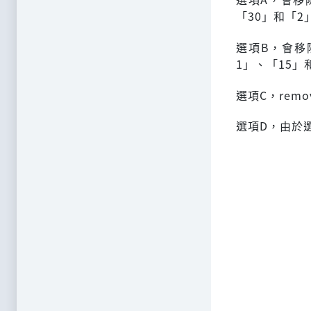
「30」和「2
選項B，會移
1」、「15」
選項C，rem
選項D，由於