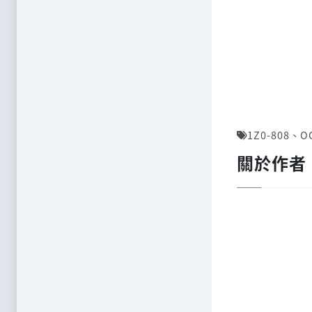
1Z0-808
、
O
關於作者