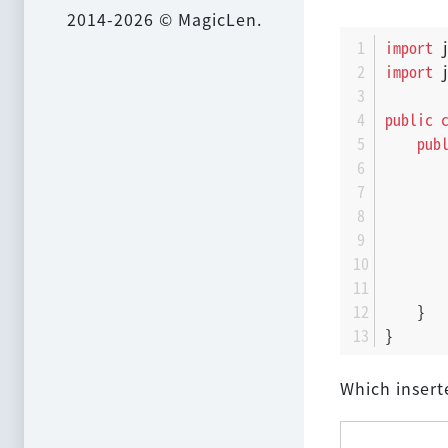
2014-2026 © MagicLen.
import
 
import
 
public
pub
       
       
       
       
       
    }
}
Which insert