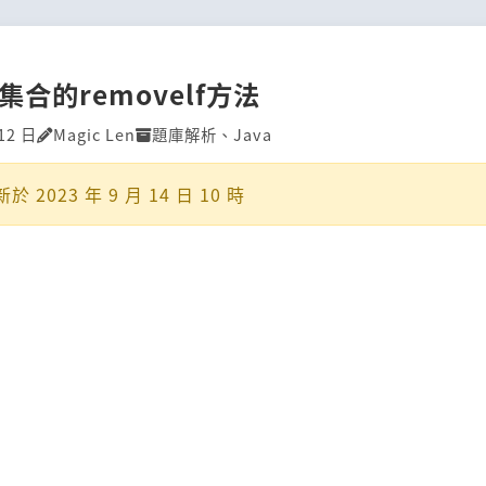
]集合的removelf方法
12 日
Magic Len
題庫解析
、
Java
新於
2023 年 9 月 14 日 10 時