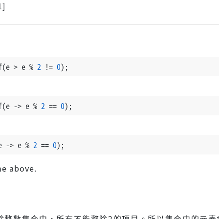
1]
f(e > e % 
2
 != 
0
);
f(e -> e % 
2
 == 
0
);
e -> e % 
2
 == 
0
);
he above.
除整數集合中，所有不能整除2的項目。所以集合中的元素