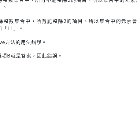
」。
除整數集合中，所有能整除2的項目。所以集合中的元素會
和「11」。
ove方法的用法錯誤。
選項B就是答案，因此錯誤。