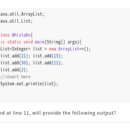
java.util.ArrayList;
java.util.List;
class
Whizlabs
{
lic
static
void
main
(String[] args)
{
 List<Integer> list = 
new
ArrayList
<>();
 list.add(
21
); list.add(
15
);
 list.add(
30
); list.add(
11
);
 list.add(
2
);
//insert here
 System.out.println(list);
ed at line 11, will provide the following output?