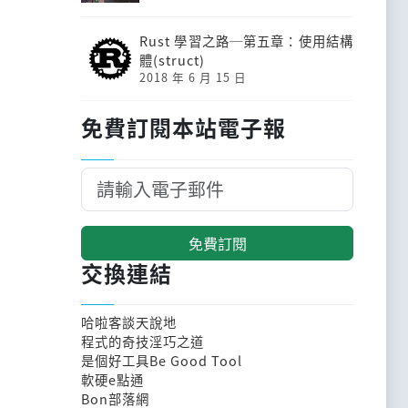
Rust 學習之路─第五章：使用結構
體(struct)
2018 年 6 月 15 日
免費訂閱本站電子報
免費訂閱
交換連結
哈啦客談天說地
程式的奇技淫巧之道
是個好工具Be Good Tool
軟硬e點通
Bon部落網