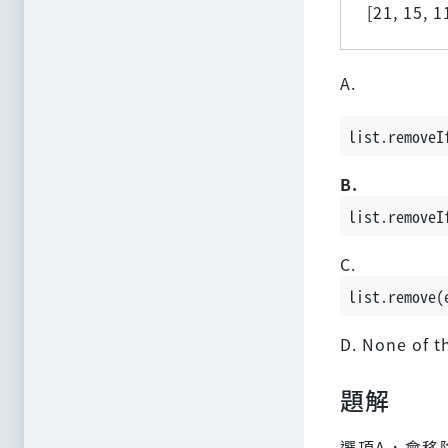
[21, 15, 1
A.
list.removeI
B.
list.removeI
C.
list.remove(
D. None of t
題解
選項A，會移