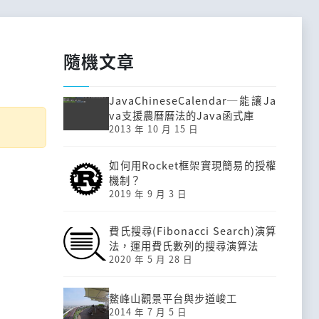
隨機文章
JavaChineseCalendar─能讓Ja
va支援農曆曆法的Java函式庫
2013 年 10 月 15 日
如何用Rocket框架實現簡易的授權
機制？
2019 年 9 月 3 日
費氏搜尋(Fibonacci Search)演算
法，運用費氏數列的搜尋演算法
2020 年 5 月 28 日
鰲峰山觀景平台與步道峻工
2014 年 7 月 5 日