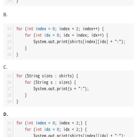
}
B.
for
 (
int
index
=
0
; index < 
2
; index++) {
for
 (
int
idx
=
0
; idx < index; idx++) {
        System.out.print(shirts[index][idx] + 
":"
);
    }
}
C.
for
 (String sizes : shirts) {
for
 (String s : sizes) {
        System.out.print(s + 
":"
);
    }
}
D.
for
 (
int
index
=
0
; index < 
2
;) {
for
 (
int
idx
=
0
; idx < 
2
;) {
        System.out.print(shirts[index][idx] + 
":"
);