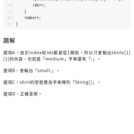
        idx++;
    }
    index++;
}
題解
選項A，由於index和idx都是從1開始，所以只會輸出shirts[1]
[1]的內容，也就是「medium」字串還有「:」。
選項B，會輸出「small:」。
選項C，shirt的型態應為字串陣列「String[]」。
選項D，正確答案。