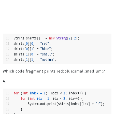
String shirts[][] = 
new
String
[
2
][
2
];
shirts[
0
][
0
] = 
"red"
;
shirts[
0
][
1
] = 
"blue"
;
shirts[
1
][
0
] = 
"small"
;
shirts[
1
][
1
] = 
"medium"
;
Which code fragment prints red:blue:small:medium:?
A.
for
 (
int
index
=
1
; index < 
2
; index++) {
for
 (
int
idx
=
1
; idx < 
2
; idx++) {
        System.out.print(shirts[index][idx] + 
":"
);
    }