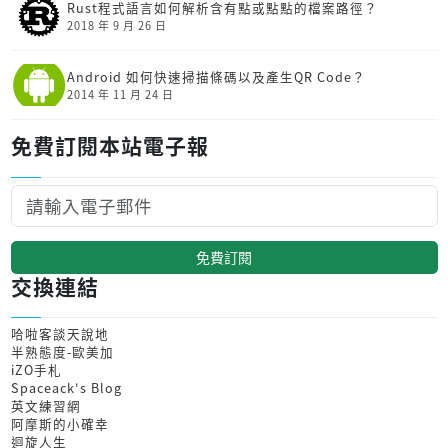
Rust程式語言如何解析含有點或點點的檔案路徑？
2018 年 9 月 26 日
Android 如何快速掃描條碼以及產生QR Code？
2014 年 11 月 24 日
免費訂閱本站電子報
免費訂閱
交換連結
哈啦客談天說地
半熟態度-歐美加
iZO手札
Spaceack's Blog
英文練習網
阿摩斯的小確幸
迴旋人生