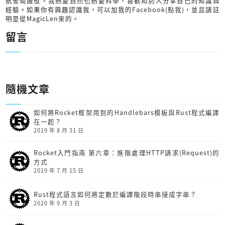
航警局服役。我熱愛自然也熱愛科學，喜歡和別人分享自己的知識與
經驗。如果你有興趣認識我，可以加我的
Facebook(點我)
，並且請註
明是從MagicLen來的。
留言
隨機文章
如何將Rocket框架用到的Handlebars模板與Rust程式編譯
在一起？
2019 年 8 月 31 日
Rocket入門指南 第六章：進階處理HTTP請求(Request)的
方式
2019 年 7 月 15 日
Rust程式語言如何將定數於編譯階段時串接成字串？
2020 年 9 月 3 日