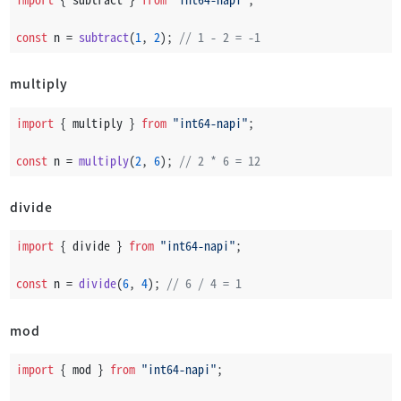
const
 n = 
subtract
(
1
, 
2
); 
// 1 - 2 = -1
multiply
import
 { multiply } 
from
"int64-napi"
;
const
 n = 
multiply
(
2
, 
6
); 
// 2 * 6 = 12
divide
import
 { divide } 
from
"int64-napi"
;
const
 n = 
divide
(
6
, 
4
); 
// 6 / 4 = 1
mod
import
 { mod } 
from
"int64-napi"
;