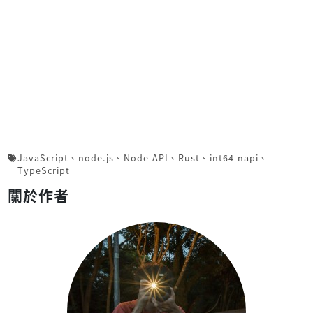
JavaScript
、
node.js
、
Node-API
、
Rust
、
int64-napi
、
TypeScript
關於作者