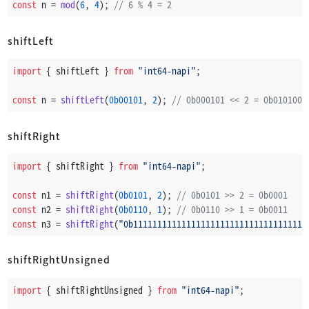
const
 n = 
mod
(
6
, 
4
); 
// 6 % 4 = 2
shiftLeft
import
 { shiftLeft } 
from
"int64-napi"
;
const
 n = 
shiftLeft
(
0b00101
, 
2
); 
// 0b000101 << 2 = 0b010100
shiftRight
import
 { shiftRight } 
from
"int64-napi"
;
const
 n1 = 
shiftRight
(
0b0101
, 
2
); 
// 0b0101 >> 2 = 0b0001
const
 n2 = 
shiftRight
(
0b0110
, 
1
); 
// 0b0110 >> 1 = 0b0011
const
 n3 = 
shiftRight
(
"0b111111111111111111111111111111111111
shiftRightUnsigned
import
 { shiftRightUnsigned } 
from
"int64-napi"
;