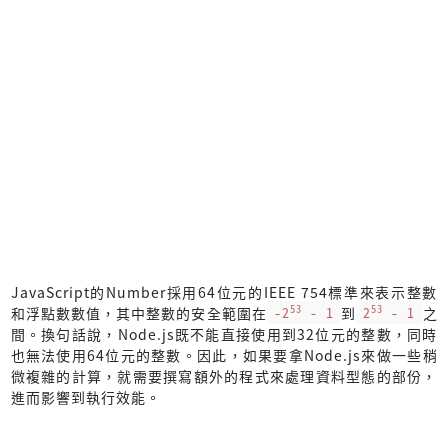
JavaScript的Number採用64位元的IEEE 754標準來表示整數
53
53
和浮點數數值，其中整數的安全範圍在
-2
- 1
到
2
- 1
之
間。換句話說，Node.js既不能直接使用到32位元的整數，同時
也無法使用64位元的整數。因此，如果要拿Node.js來做一些稍
微複雜的計算，就需要撰寫額外的程式來處理資料型態的部份，
進而影響到執行效能。