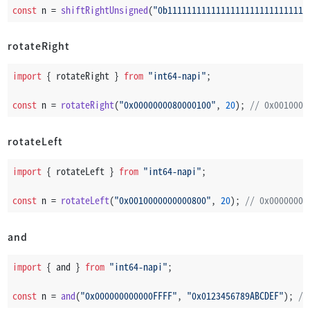
const
 n = 
shiftRightUnsigned
(
"0b11111111111111111111111111111
rotateRight
import
 { rotateRight } 
from
"int64-napi"
;
const
 n = 
rotateRight
(
"0x0000000080000100"
, 
20
); 
// 0x0010000
rotateLeft
import
 { rotateLeft } 
from
"int64-napi"
;
const
 n = 
rotateLeft
(
"0x0010000000000800"
, 
20
); 
// 0x00000000
and
import
 { and } 
from
"int64-napi"
;
const
 n = 
and
(
"0x000000000000FFFF"
, 
"0x0123456789ABCDEF"
); 
//