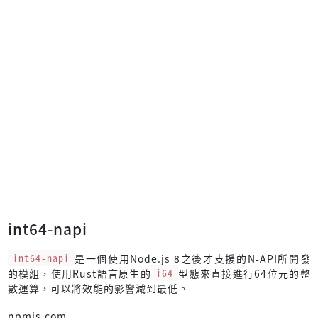
int64-napi
int64-napi
是一個使用Node.js 8之後才支援的N-API所開發
的模組，使用Rust語言原生的
i64
型態來直接進行64位元的整
數運算，可以將效能的影響減到最低。
npmjs.com