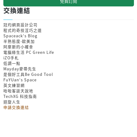
免費訂閱
交換連結
冠均網頁設計公司
程式的奇技淫巧之道
Spaceack's Blog
半熟態度-歐美加
阿摩斯的小確幸
電腦綠生活 PC Green Life
iZO手札
低調一點
Mayday麥帶先生
是個好工具Be Good Tool
FuYUan's Space
英文練習網
哈啦客談天說地
TechXG 科技指南
迴旋人生
申請交換連結