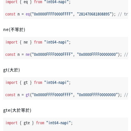
import
 { eq } 
from
"int64-napi"
;
const
 n = 
eq
(
"0x0000FFFF0000FFFF"
, 
"281470681808895"
); 
// tru
ne(不等於)
import
 { ne } 
from
"int64-napi"
;
const
 n = 
ne
(
"0x0000FFFF0000FFFF"
, 
"0x0000FFFF00000000"
); 
// 
gt(大於)
import
 { gt } 
from
"int64-napi"
;
const
 n = 
gt
(
"0x0000FFFF0000FFFF"
, 
"0x0000FFFF00000000"
); 
// 
gte(大於等於)
import
 { gte } 
from
"int64-napi"
;