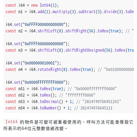
const
 i64 = 
new
Int64
(
1
);
const
 n1 = i64.
add
(
1
).
multiply
(
3
).
subtract
(
3
).
divide
(
3
).
toDec
i64.
set
(
"0xFFFF000000000000"
);
const
 n2 = i64.
shiftLeft
(
8
).
shiftRight
(
56
).
toHex
(
true
); 
// "0
i64.
set
(
"0xFFFF000000000000"
);
const
 n3 = i64.
shiftLeft
(
8
).
shiftRightUnsigned
(
56
).
toHex
(
true
i64.
set
(
"0x000000010001"
);
const
 n4 = i64.
rotateRight
(
8
).
toHex
(
true
); 
// "0x010000000000
i64.
set
(
"0x0000FFFFFFFF0000"
);
const
 n51 = i64.
toHex
(
true
); 
// "0x0000ffffffff0000"
const
 n52 = i64.
toHex
(); 
// "ffffffff0000"
const
 n53 = i64.
toDecimal
() + 
1
; 
// "2814749766451201"
const
 n54 = i64.
toNumber
() + 
1
; 
// 281474976645121
Int64
的物件是可變可被重複使用的，呼叫方法可能會導致它
所表示的64位元整數值被改變。