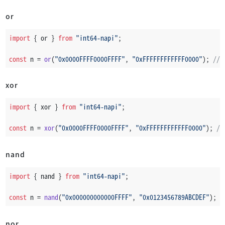
or
import
 { or } 
from
"int64-napi"
;
const
 n = 
or
(
"0x0000FFFF0000FFFF"
, 
"0xFFFFFFFFFFFF0000"
); 
// 
xor
import
 { xor } 
from
"int64-napi"
;
const
 n = 
xor
(
"0x0000FFFF0000FFFF"
, 
"0xFFFFFFFFFFFF0000"
); 
//
nand
import
 { nand } 
from
"int64-napi"
;
const
 n = 
nand
(
"0x000000000000FFFF"
, 
"0x0123456789ABCDEF"
); 
/
nor