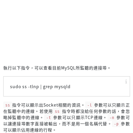
執行以下指令，可以查看目前MySQL所監聽的連接埠。
sudo ss -tlnp | grep mysqld
ss
指令可以顯示出Socket相關的資訊。
-l
參數可以只顯示正
在監聽中的連線。若使用
ss
指令時都沒給任何參數的話，會忽
略掉監聽中的連線。
-t
參數可以只顯示TCP連線。
-n
參數可
以讓連接埠數字直接被輸出，而不是用一個名稱代替。
-p
參數
可以顯示佔用連線的行程。