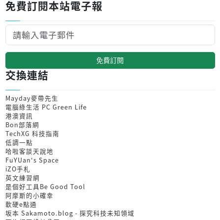
免費訂閱本站電子報
免費訂閱
交換連結
Mayday麥帶先生
電腦綠生活 PC Green Life
港澳資訊
Bon部落網
TechXG 科技指南
低調一點
哈啦客談天說地
FuYUan's Space
iZO手札
英文練習網
是個好工具Be Good Tool
阿摩斯的小確幸
軟硬e點通
坂本 Sakamoto.blog - 探究科技未知領域