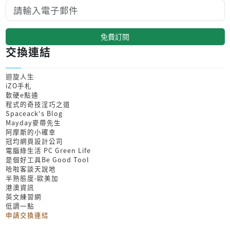
免費訂閱
交換連結
迴旋人生
iZO手札
軟硬e點通
程式的奇技淫巧之道
Spaceack's Blog
Mayday麥帶先生
阿摩斯的小確幸
冠均網頁設計公司
電腦綠生活 PC Green Life
是個好工具Be Good Tool
哈啦客談天說地
半熟態度-歐美加
港澳資訊
英文練習網
低調一點
申請交換連結