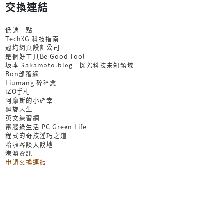
交換連結
低調一點
TechXG 科技指南
冠均網頁設計公司
是個好工具Be Good Tool
坂本 Sakamoto.blog - 探究科技未知領域
Bon部落網
Liumang 碎碎念
iZO手札
阿摩斯的小確幸
迴旋人生
英文練習網
電腦綠生活 PC Green Life
程式的奇技淫巧之道
哈啦客談天說地
港澳資訊
申請交換連結