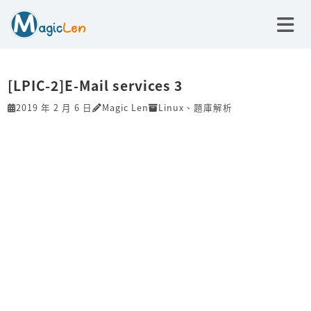
[LPIC-2]E-Mail services 3
2019 年 2 月 6 日
Magic Len
Linux
、
題庫解析