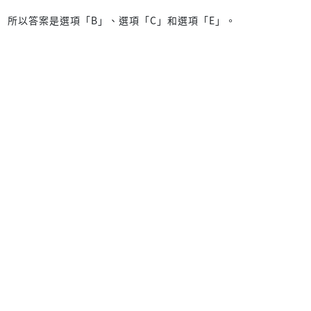
所以答案是選項「B」、選項「C」和選項「E」。