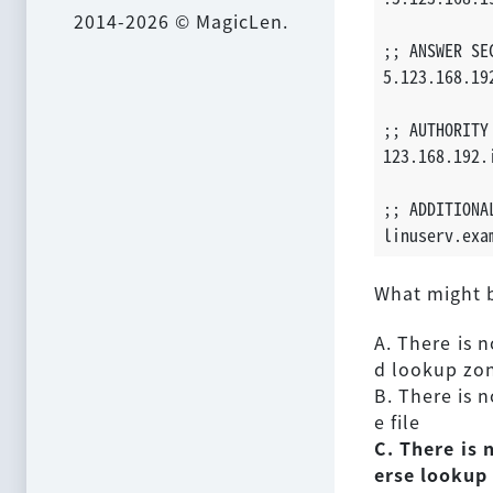
2014-2026 © MagicLen.
;; ANSWER SE
5.123.168.19
;; AUTHORITY
123.168.192.
;; ADDITIONA
linuserv.exa
What might b
A. There is n
d lookup zon
B. There is n
e file
C. There is 
erse lookup 