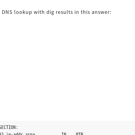
 DNS lookup with dig results in this answer:
SECTION:
92.in-addr.arpa.          IN    PTR