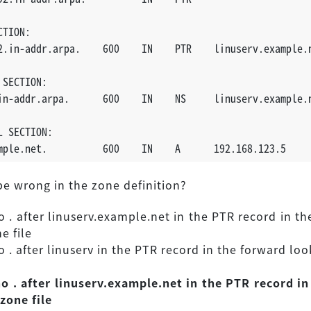
CTION:
2.in-addr.arpa.    600    IN    PTR    linuserv.example.
 SECTION:
in-addr.arpa.      600    IN    NS     linuserv.example.
L SECTION:
mple.net.          600    IN    A      192.168.123.5
e wrong in the zone definition?
o . after linuserv.example.net in the PTR record in th
e file
o . after linuserv in the PTR record in the forward lo
no . after linuserv.example.net in the PTR record in
zone file