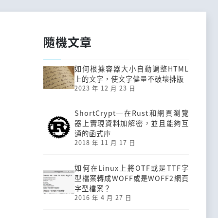
隨機文章
如何根據容器大小自動調整HTML
上的文字，使文字儘量不破壞排版
2023 年 12 月 23 日
ShortCrypt─在Rust和網頁瀏覽
器上實現資料加解密，並且能夠互
通的函式庫
2018 年 11 月 17 日
如何在Linux上將OTF或是TTF字
型檔案轉成WOFF或是WOFF2網頁
字型檔案？
2016 年 4 月 27 日