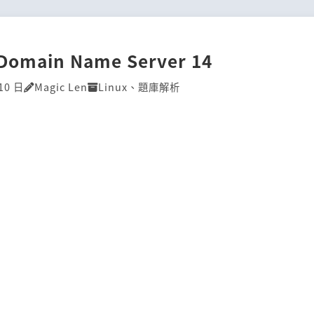
]Domain Name Server 14
10 日
Magic Len
Linux
、
題庫解析