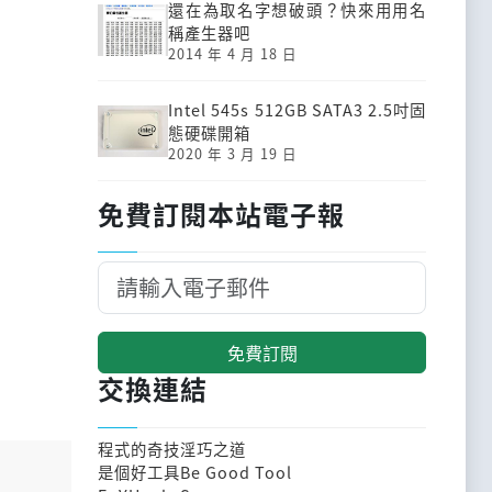
還在為取名字想破頭？快來用用名
稱產生器吧
2014 年 4 月 18 日
Intel 545s 512GB SATA3 2.5吋固
態硬碟開箱
2020 年 3 月 19 日
免費訂閱本站電子報
免費訂閱
交換連結
程式的奇技淫巧之道
是個好工具Be Good Tool