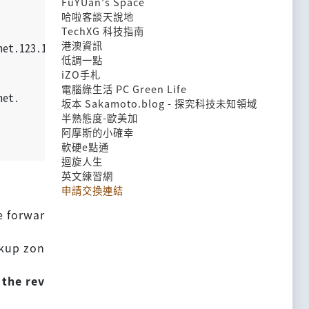
FuYUan's Space
哈啦客談天說地
TechXG 科技指南
港澳資訊
net.123.168.192.in-addr.arpa.
低調一點
iZO手札
電腦綠生活 PC Green Life
net.
坂本 Sakamoto.blog - 探究科技未知領域
半熟態度-歐美加
阿摩斯的小確幸
軟硬e點通
迴旋人生
英文練習網
申請交換連結
e forwar
okup zon
 the rev