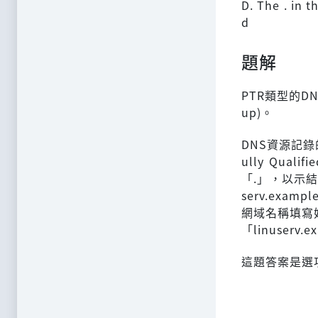
D. The . in 
d
題解
PTR類型的D
up)。
DNS資源記錄
ully Qu
「.」，以示
serv.exa
網域名稱填寫好，
「linuserv.
這題答案是選