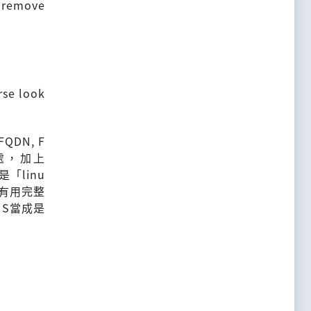
e remove
 look
DN, F
尾處，加上
「linu
沒有用完整
NS當成是