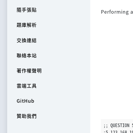
隨手張貼
Performing a
題庫解析
交換連結
聯絡本站
著作權聲明
雲端工具
GitHub
贊助我們
;; QUESTION 
:5.123.168.1