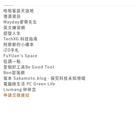
哈啦客談天說地
港澳資訊
Mayday麥帶先生
英文練習網
迴旋人生
TechXG 科技指南
阿摩斯的小確幸
iZO手札
FuYUan's Space
低調一點
是個好工具Be Good Tool
Bon部落網
坂本 Sakamoto.blog - 探究科技未知領域
電腦綠生活 PC Green Life
Liumang 碎碎念
申請交換連結