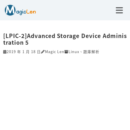
[LPIC-2]Advanced Storage Device Adminis
tration 5
2019 年 1 月 18 日
Magic Len
Linux
、
題庫解析