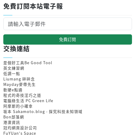
免費訂閱本站電子報
免費訂閱
交換連結
是個好工具Be Good Tool
英文練習網
低調一點
Liumang 碎碎念
Mayday麥帶先生
軟硬e點通
程式的奇技淫巧之道
電腦綠生活 PC Green Life
阿摩斯的小確幸
坂本 Sakamoto.blog - 探究科技未知領域
Bon部落網
港澳資訊
冠均網頁設計公司
FuYUan's Space