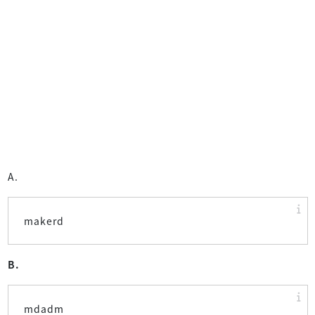
A.
makerd
B.
mdadm