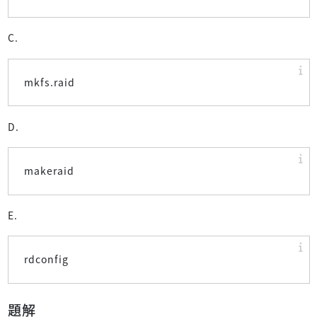
C.
mkfs.raid
D.
makeraid
E.
rdconfig
題解