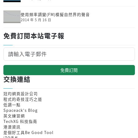
使用頻率調變(FM)模擬自然界的聲音
2014 年 5 月 16 日
免費訂閱本站電子報
免費訂閱
交換連結
冠均網頁設計公司
程式的奇技淫巧之道
低調一點
Spaceack's Blog
英文練習網
TechXG 科技指南
港澳資訊
是個好工具Be Good Tool
iZO手札