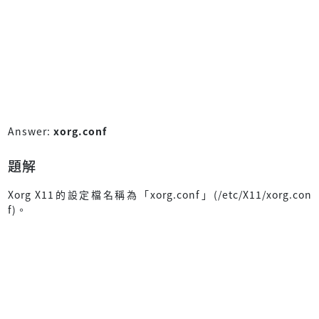
Answer:
xorg.conf
題解
Xorg X11的設定檔名稱為「xorg.conf」(/etc/X11/xorg.con
f)。