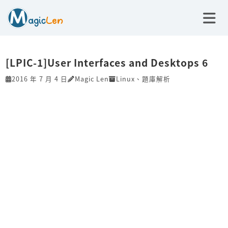
[LPIC-1]User Interfaces and Desktops 6
2016 年 7 月 4 日
Magic Len
Linux
、
題庫解析