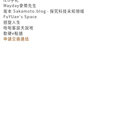
Mayday麥帶先生
坂本 Sakamoto.blog - 探究科技未知領域
FuYUan's Space
迴旋人生
哈啦客談天說地
軟硬e點通
申請交換連結