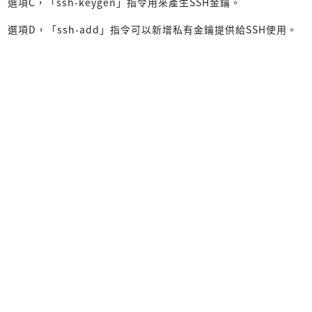
選項C，「ssh-keygen」指令用來產生SSH金鑰。
選項D，「ssh-add」指令可以新增私有金鑰提供給SSH使用。