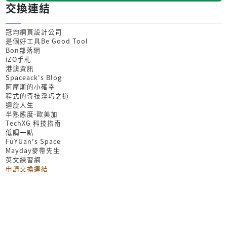
交換連結
冠均網頁設計公司
是個好工具Be Good Tool
Bon部落網
iZO手札
港澳資訊
Spaceack's Blog
阿摩斯的小確幸
程式的奇技淫巧之道
迴旋人生
半熟態度-歐美加
TechXG 科技指南
低調一點
FuYUan's Space
Mayday麥帶先生
英文練習網
申請交換連結