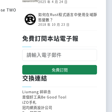
2025 年 4 月 24 日
oose TWO
如何在Rust程式語言中使用全域靜
態變數？
2018 年 10 月 23 日
免費訂閱本站電子報
免費訂閱
交換連結
Liumang 碎碎念
是個好工具Be Good Tool
iZO手札
冠均網頁設計公司