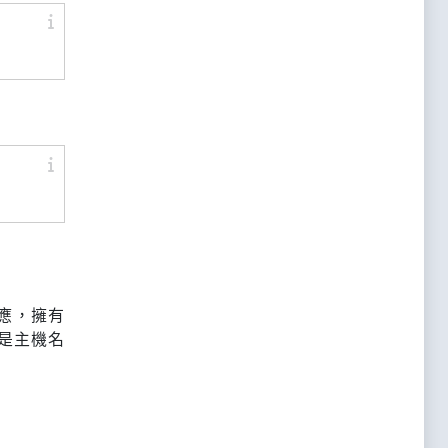
對應，擁有
是主機名