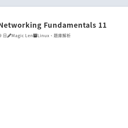
]Networking Fundamentals 11
9 日
Magic Len
Linux
、
題庫解析