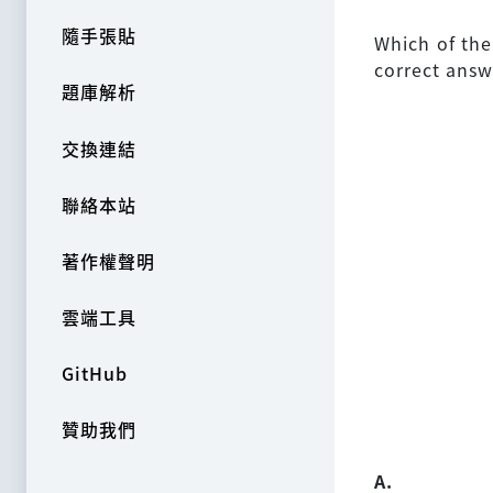
隨手張貼
Which of the
correct answ
題庫解析
交換連結
聯絡本站
著作權聲明
雲端工具
GitHub
贊助我們
A.