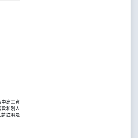
台中高工資
喜歡和別人
且請註明是