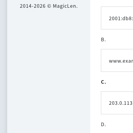
2014-2026 © MagicLen.
2001:db8
B.
www.exam
C.
203.0.11
D.