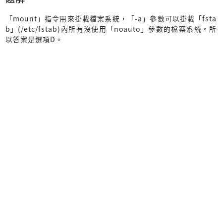
「mount」指令用來掛載檔案系統，「-a」參數可以掛載「fsta
b」(/etc/fstab)內所有沒使用「noauto」參數的檔案系統。所
以答案是選項D。