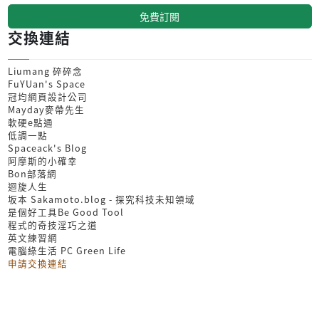
免費訂閱
交換連結
Liumang 碎碎念
FuYUan's Space
冠均網頁設計公司
Mayday麥帶先生
軟硬e點通
低調一點
Spaceack's Blog
阿摩斯的小確幸
Bon部落網
迴旋人生
坂本 Sakamoto.blog - 探究科技未知領域
是個好工具Be Good Tool
程式的奇技淫巧之道
英文練習網
電腦綠生活 PC Green Life
申請交換連結