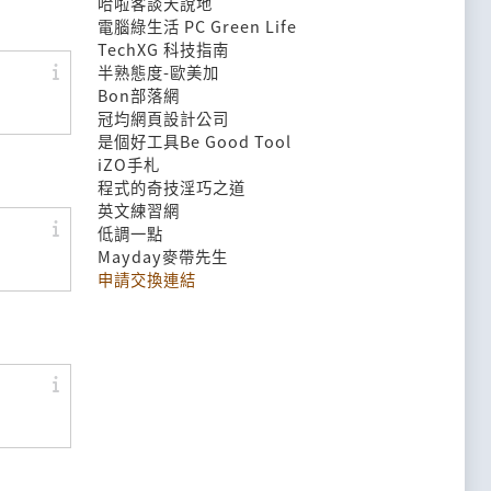
哈啦客談天說地
電腦綠生活 PC Green Life
TechXG 科技指南
半熟態度-歐美加
Bon部落網
冠均網頁設計公司
是個好工具Be Good Tool
iZO手札
程式的奇技淫巧之道
英文練習網
低調一點
Mayday麥帶先生
申請交換連結