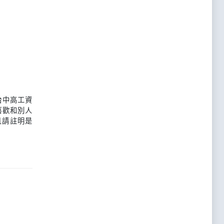
台中高工資
喜歡和別人
且請註明是