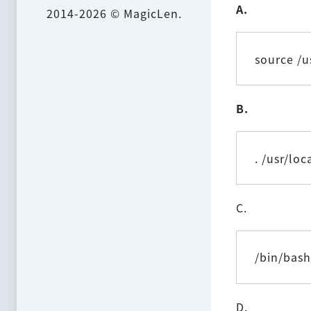
A.
2014-2026 © MagicLen.
source /u
B.
. /usr/lo
C.
/bin/bash
D.