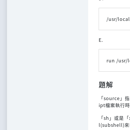
/usr/loca
E.
run /usr/
題解
「source」指
ipt檔案執行
「sh」或是「x
l(subshell