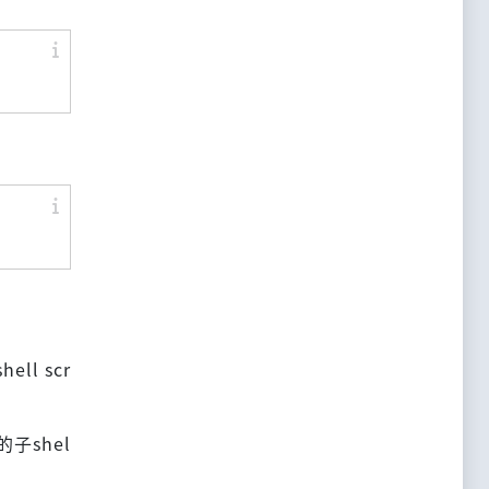
ll scr
的子shel