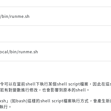
l/bin/runme.sh
local/bin/runme.sh
令可以在當前shell下執行某個shell script檔案，因此在這she
時若有對變數進行修改，也會影響到原本的shell。
sh」(如bash)這樣的shell script檔案執行方式，會產生新
)來執行。