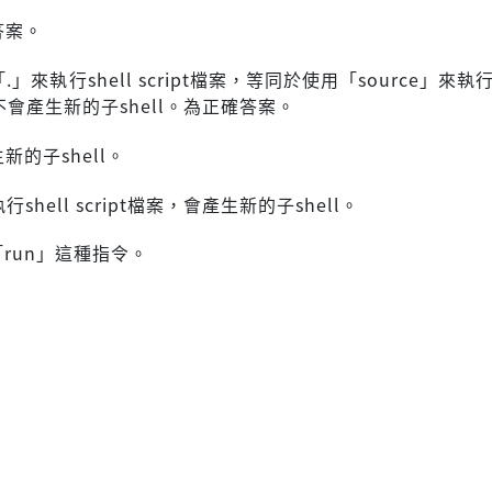
答案。
」來執行shell script檔案，等同於使用「source」來執行sh
並不會產生新的子shell。為正確答案。
新的子shell。
shell script檔案，會產生新的子shell。
run」這種指令。