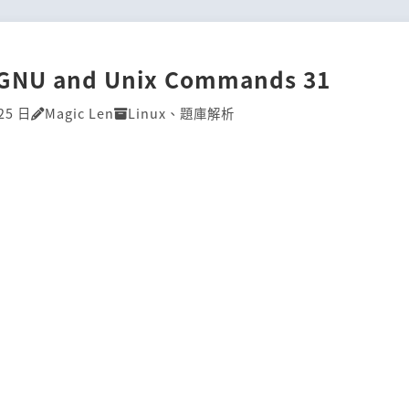
]GNU and Unix Commands 31
25 日
Magic Len
Linux
、
題庫解析